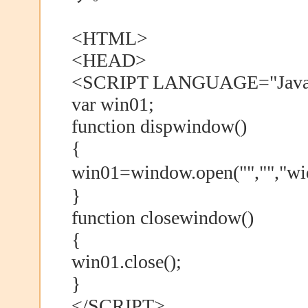
<HTML>
<HEAD>
<SCRIPT LANGUAGE="JavaS
var win01;
function dispwindow()
{
win01=window.open("","","w
}
function closewindow()
{
win01.close();
}
</SCRIPT>