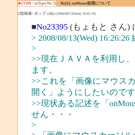
■23396
/ inTopicNo.3)
Re[2]: onMouse処理について
□投稿者/ ポップ
(2回)-(2008/08/13(Wed) 16:42:19)
■
No23395
(もょもと さん)
> 2008/08/13(Wed) 16:26
>
>>現在ＪＡＶＡを利用し
ます。
>>これを「画像にマウス
開く」ようにしたいので
>>現状ある記述を「onM
せん・・・
>