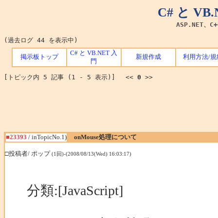
C# と V
ASP.NET、C
(過去ログ 44 を表示中)
C# と VB.NET 入
掲示板トップ
新規作成
利用方法/規
門
[トピック内 5 記事 (1 - 5 表示)] <<
0
>>
■23393
/ inTopicNo.1)
onMouse処理について
□投稿者/ ポップ
(1回)-(2008/08/13(Wed) 16:03:17)
分類:[JavaScript]