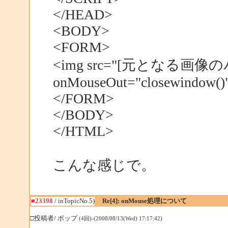
</HEAD>
<BODY>
<FORM>
<img src="[元となる画像のパス]
onMouseOut="closewindow()
</FORM>
</BODY>
</HTML>
こんな感じで。
■23398
/ inTopicNo.5)
Re[4]: onMouse処理について
□投稿者/ ポップ
(4回)-(2008/08/13(Wed) 17:17:42)