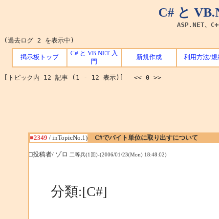
C# と V
ASP.NET、C
(過去ログ 2 を表示中)
C# と VB.NET 入
掲示板トップ
新規作成
利用方法/規
門
[トピック内 12 記事 (1 - 12 表示)] <<
0
>>
■2349
/ inTopicNo.1)
C#でバイト単位に取り出すについて
□投稿者/ ゾロ
二等兵(1回)-(2006/01/23(Mon) 18:48:02)
分類:[C#]