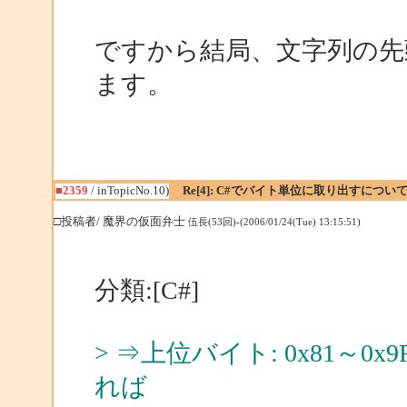
ですから結局、文字列の先
ます。
■2359
/ inTopicNo.10)
Re[4]: C#でバイト単位に取り出すについ
□投稿者/ 魔界の仮面弁士
伍長(53回)-(2006/01/24(Tue) 13:15:51)
分類:[C#]
> ⇒上位バイト: 0x81～0x9
れば