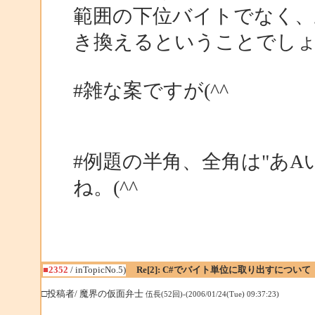
範囲の下位バイトでなく、
き換えるということでし
#雑な案ですが(^^
#例題の半角、全角は"あA
ね。(^^
■2352
/ inTopicNo.5)
Re[2]: C#でバイト単位に取り出すについて
□投稿者/ 魔界の仮面弁士
伍長(52回)-(2006/01/24(Tue) 09:37:23)