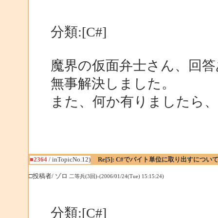
分類:[C#]
魔界の仮面弁士さん、回答
無事解決しました。
また、何か有りましたら
■2364
/ inTopicNo.12)
Re[5]: C#でバイト単位に取り出すについ
□投稿者/ ゾロ
二等兵(3回)-(2006/01/24(Tue) 15:15:24)
分類:[C#]