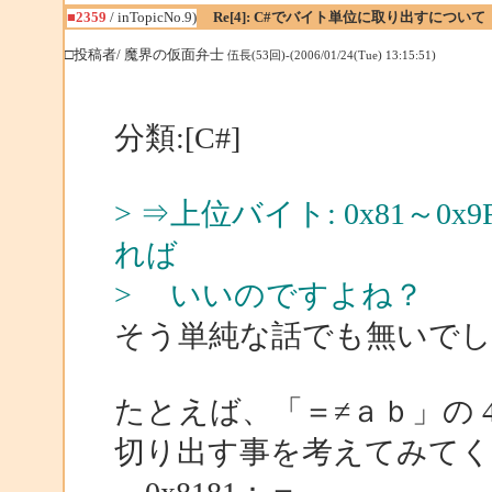
■2359
/ inTopicNo.9)
Re[4]: C#でバイト単位に取り出すについて
□投稿者/ 魔界の仮面弁士
伍長(53回)-(2006/01/24(Tue) 13:15:51)
分類:[C#]
> ⇒上位バイト: 0x81～0x9
れば
> いいのですよね？
そう単純な話でも無いでし
たとえば、「＝≠ａｂ」の 4 文
切り出す事を考えてみて