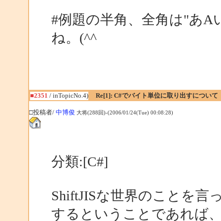
#例題の半角、全角は"あA
ね。(^^
■2351
/ inTopicNo.4)
Re[1]: C#でバイト単位に取り出すについて
□投稿者/
中博俊
大将(288回)-(2006/01/24(Tue) 00:08:28)
分類:[C#]
ShiftJISな世界のことを
するということであれば、最後