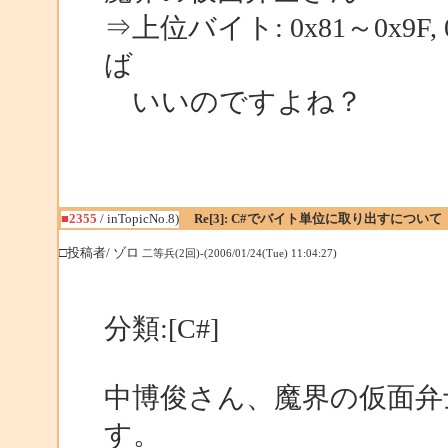
⇒上位バイト: 0x81～0x9F
ば
いいのですよね？
■2355
/ inTopicNo.8)
Re[3]: C#でバイト単位に取り出すについて
□投稿者/ ゾロ
二等兵(2回)-(2006/01/24(Tue) 11:04:27)
分類:[C#]
中博俊さん、魔界の仮面弁
す。