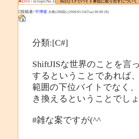
■2351
/ inTopicNo.3)
Re[1]: C#でバイト単位に取り出すについて
□投稿者/
中博俊
大将(288回)-(2006/01/24(Tue) 00:08:28)
分類:[C#]
ShiftJISな世界のことを
するということであれば、最後
範囲の下位バイトでなく、
き換えるということでし
#雑な案ですが(^^