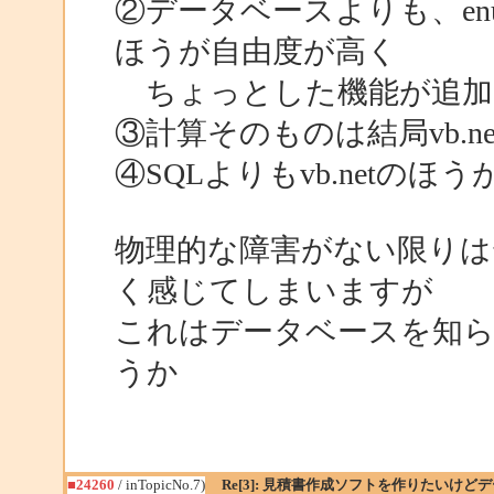
②データベースよりも、e
ほうが自由度が高く
ちょっとした機能が追加
③計算そのものは結局vb.
④SQLよりもvb.netの
物理的な障害がない限りは
く感じてしまいますが
これはデータベースを知
うか
■24260
/ inTopicNo.7)
Re[3]: 見積書作成ソフトを作りたいけ