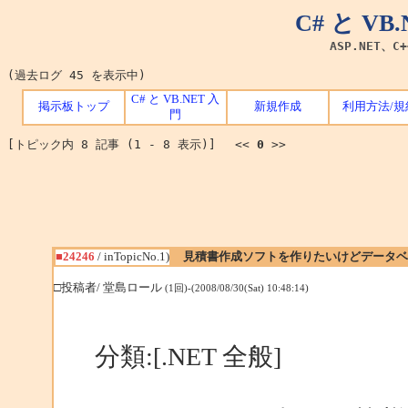
C# と V
ASP.NET、C
(過去ログ 45 を表示中)
C# と VB.NET 入
掲示板トップ
新規作成
利用方法/規
門
[トピック内 8 記事 (1 - 8 表示)] <<
0
>>
■24246
/ inTopicNo.1)
見積書作成ソフトを作りたいけどデータベ
□投稿者/ 堂島ロール
(1回)-(2008/08/30(Sat) 10:48:14)
分類:[.NET 全般]