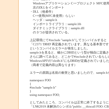
Windowsアプリケーション C++プロジェクト MFC使
次のDLLをインポート
・DLL（他者作）
C++使用(MFC未使用）らしい
ヘッダ：sample.h
インポートライブラリ：sample.lib
ダイナミックライブラリ：sample.dll
の３つが提供されている。
上記環境にて#include "sample.h"してコンパイルすると
「C2371 'DBID' 再定義されています。異なる基本形で
というコンパイルエラーが発生しました。
sample.hを見ると、確かにDBIDという型が独自に定義
さらに調べてみると、どこかで#includeされているらし
WindowsAPI?の"oledb.h"にもDBIDが定義されていまし
（両者で定義内容は異なります）
エラーの原因は名前の衝突と思いましたので、sample.hを#
namespace FOO
{
#include "sample.h"
}
using namespace FOO;
としてみたところ、コンパイルは正常に終了するように
「LNK2019 未解決のシンボル"public __thiscall FOO::CBa