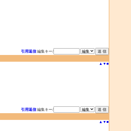
引用返信
編集キー/
▲
▼
■
引用返信
編集キー/
▲
▼
■