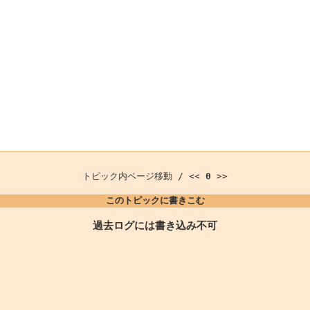
トピック内ページ移動 / <<
0
>>
このトピックに書きこむ
過去ログには書き込み不可