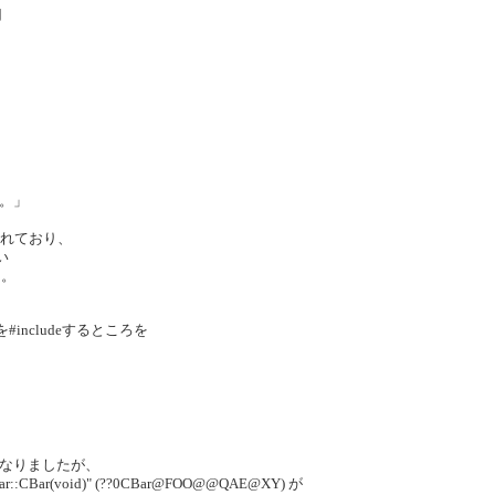
用
す。」
されており、
い
た。
includeするところを
なりましたが、
r::CBar(void)" (??0CBar@FOO@@QAE@XY) が