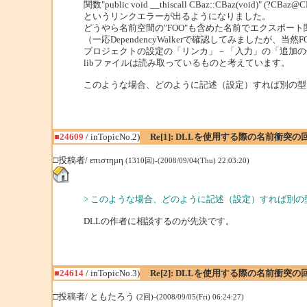
関数"public void __thiscall CBaz::CBaz(void)"
というリンクエラーが出るようになりました。
どうやら名前空間の"FOO"も含めた名前でエクスポー
（一応DependencyWalkerで確認してみましたが、
プロジェクトの設定の「リンカ」－「入力」の「追加の依存フ
libファイルは読み取っているものと考えています。
このような場合、どのように記述（設定）すれば別の型
■24609
/ inTopicNo.2)
Re[1]: DLLを使用する際の名前衝突
□投稿者/ επιστημη
(1310回)-(2008/09/04(Thu) 22:03:20)
> このような場合、どのように記述（設定）すれば別
DLLの作者に相談するのが先決です。
■24614
/ inTopicNo.3)
Re[2]: DLLを使用する際の名前衝突
□投稿者/ ともたろう
(2回)-(2008/09/05(Fri) 06:24:27)