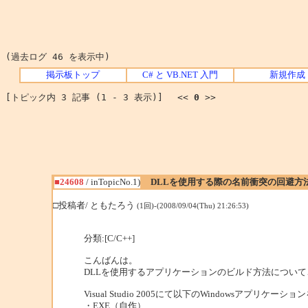
(過去ログ 46 を表示中)
掲示板トップ
C# と VB.NET 入門
新規作成
[トピック内 3 記事 (1 - 3 表示)] <<
0
>>
■24608
/ inTopicNo.1)
DLLを使用する際の名前衝突の回避方
□投稿者/ ともたろう
(1回)-(2008/09/04(Thu) 21:26:53)
分類:[C/C++]
こんばんは。
DLLを使用するアプリケーションのビルド方法につい
Visual Studio 2005にて以下のWindowsアプリケ
・EXE（自作）