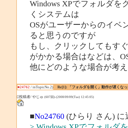
Windows XPでフォル
くシステムは
OSがユーザーからのイベ
ると思うのですが
もし、クリックしてもす
がかかる場合はなどは、O
他にどのような場合が考
■24762
/ inTopicNo.2)
Re[1]: 「フォルダを開く」動作が遅くなっ
□投稿者/ やじゅ
(607回)-(2008/09/09(Tue) 12:45:05)
■
No24760
(ひらり さん) 
> Windows XPでフ