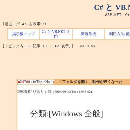
C# と V
ASP.NET、C
(過去ログ 46 を表示中)
C# と VB.NET 入
掲示板トップ
新規作成
利用方法/規
門
[トピック内 12 記事 (1 - 12 表示)] <<
0
>>
■24760
/ inTopicNo.1)
「フォルダを開く」動作が遅くなった
□投稿者/ ひらり
(1回)-(2008/09/09(Tue) 12:38:02)
分類:[Windows 全般]