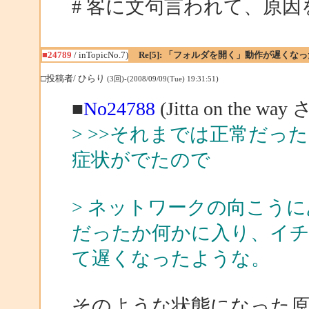
# 客に文句言われて、原
■24789
/ inTopicNo.7)
Re[5]: 「フォルダを開く」動作が遅くなっ
□投稿者/ ひらり
(3回)-(2008/09/09(Tue) 19:31:51)
■
No24788
(Jitta on the w
> >>それまでは正常だ
症状がでたので
> ネットワークの向こうにあるo
だったか何かに入り、イチ
て遅くなったような。
そのような状態になった