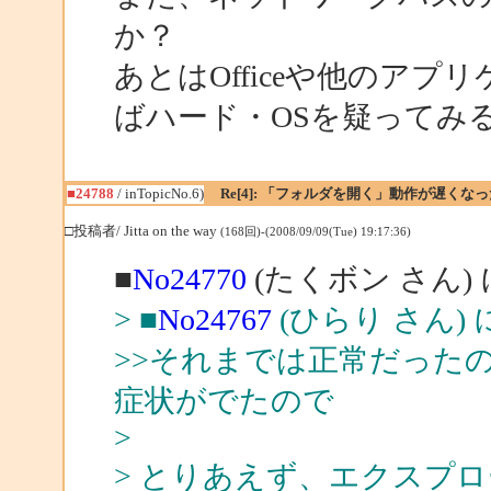
か？
あとはOfficeや他のア
ばハード・OSを疑ってみ
■24788
/ inTopicNo.6)
Re[4]: 「フォルダを開く」動作が遅くなっ
□投稿者/ Jitta on the way
(168回)-(2008/09/09(Tue) 19:17:36)
■
No24770
(たくボン さん)
> ■
No24767
(ひらり さん)
>>それまでは正常だった
症状がでたので
>
> とりあえず、エクスプ