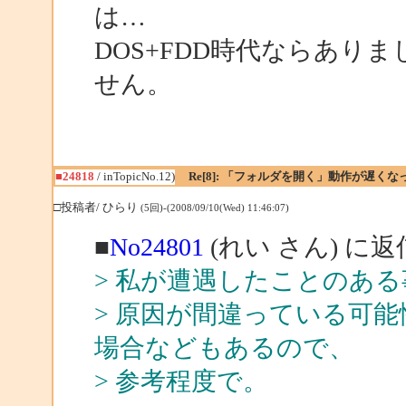
は…
DOS+FDD時代ならあり
せん。
■24818
/ inTopicNo.12)
Re[8]: 「フォルダを開く」動作が遅くな
□投稿者/ ひらり
(5回)-(2008/09/10(Wed) 11:46:07)
■
No24801
(れい さん) に返
> 私が遭遇したことのあ
> 原因が間違っている可
場合などもあるので、
> 参考程度で。