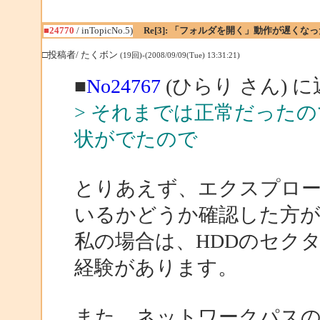
■24770
/ inTopicNo.5)
Re[3]: 「フォルダを開く」動作が遅くなっ
□投稿者/ たくボン
(19回)-(2008/09/09(Tue) 13:31:21)
■
No24767
(ひらり さん) 
> それまでは正常だった
状がでたので
とりあえず、エクスプロ
いるかどうか確認した方
私の場合は、HDDのセク
経験があります。
また、ネットワークパス