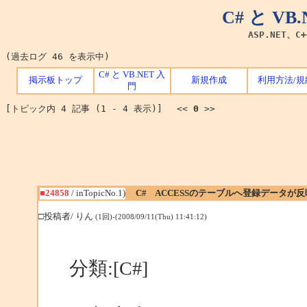
C# と V
ASP.NET、C
(過去ログ 46 を表示中)
C# と VB.NET 入
掲示板トップ
新規作成
利用方法/規
門
[トピック内 4 記事 (1 - 4 表示)] <<
0
>>
■24858
/ inTopicNo.1)
C# ACCESSのテーブルへ登録データが
□投稿者/ りん
(1回)-(2008/09/11(Thu) 11:41:12)
分類:[C#]