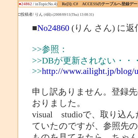
■24862
/ inTopicNo.4)
Re[3]: C# ACCESSのテーブルへ登
□投稿者/ りん
(4回)-(2008/09/11(Thu) 13:08:31)
■
No24860
(りん さん) に返
>>参照：
>>DBが更新されない・・
>>
http://www.ailight.jp/blog
申し訳ありません。登録先の
おりました。
visual studioで、取
ていたのですが、参照先
ものを見てみたら、ちゃ