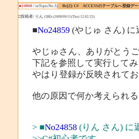
■24860
/ inTopicNo.3)
Re[2]: C# ACCESSのテーブルへ登
□投稿者/ りん
(3回)-(2008/09/11(Thu) 12:02:25)
■
No24859
(やじゅ さん) 
やじゅさん、ありがとう
下記を参照して実行してみ
やはり登録が反映されて
他の原因で何か考えられ
> ■
No24858
(りん さん) に
>>C#初心者です。