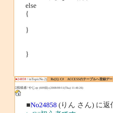
else
{
}
}
■24859
/ inTopicNo.2)
Re[1]: C# ACCESSのテーブルへ登
□投稿者/ やじゅ
(609回)-(2008/09/11(Thu) 11:46:26)
■
No24858
(りん さん) に返