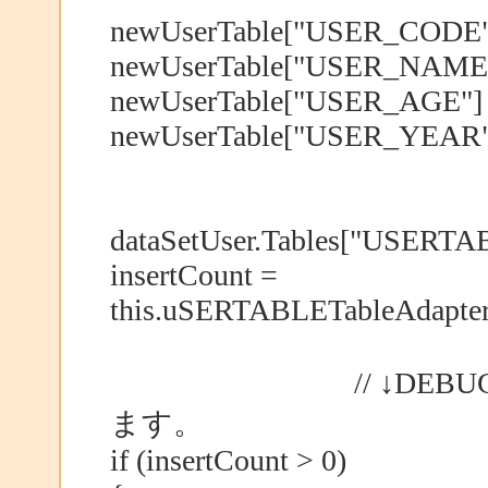
newUserTable["USER_CODE"]
newUserTable["USER_NAME"]
newUserTable["USER_AGE"] =
newUserTable["USER_YEAR"] 
dataSetUser.Tables["USERTA
insertCount =
this.uSERTABLETableAdapter
// ↓DEBUG時では、
ます。
if (insertCount > 0)