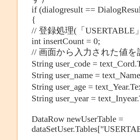
if (dialogresult == DialogResu
{
// 登録処理(「USERTA
int insertCount = 0;
// 画面から入力された値
String user_code = text_
String user_name = text_Nam
String user_age = text_Y
String user_year = text_I
DataRow newUserTable =
dataSetUser.Tables["USERT