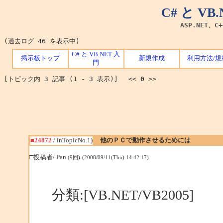
C# と V
ASP.NET、C
(過去ログ 46 を表示中)
C# と VB.NET 入
掲示板トップ
新規作成
利用方法/規
門
[トピック内 3 記事 (1 - 3 表示)] <<
0
>>
■24872
/ inTopicNo.1)
他のＰＣで動作させるためには
□投稿者/ Pan
(9回)-(2008/09/11(Thu) 14:42:17)
分類:[VB.NET/VB2005]