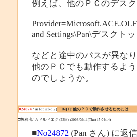
例えば、他のＰＣのデス
Provider=Microsoft.ACE.OLE
and Settings\Pan\デス
などと途中のパスが異な
他のＰＣでも動作するよ
のでしょうか。
■24874
/ inTopicNo.2)
Re[1]: 他のＰＣで動作させるためには
□投稿者/ カドルドエグ
(22回)-(2008/09/11(Thu) 15:04:14)
■
No24872
(Pan さん) に返