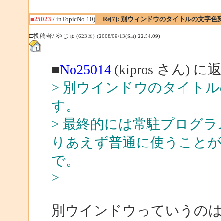
■25023
/ inTopicNo.10)
Re[7]: 別ウィンドウのタイトルの文字色
□投稿者/ やじゅ
(623回)-(2008/09/13(Sat) 22:54:09)
■
No25014
(kipros さん) に
> 別ウインドウのタイト
す。
> 最終的には常駐プログ
りあえず普通に使うこと
で。
>
別ウインドウっていうの