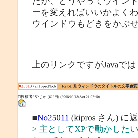
たが、どうやってウイン
ーを変えればいいかよく
ウインドウもどきをかぶ
上のリンクですがJavaで
■25013
/ inTopicNo.6)
Re[5]: 別ウィンドウのタイトルの文字色変
□投稿者/ やじゅ
(622回)-(2008/09/13(Sat) 21:02:40)
■
No25011
(kipros さん) に
> 主としてXPで動かし