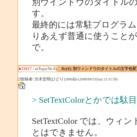
別ウインドウのタイトル
す。
最終的には常駐プログラ
りあえず普通に使うこと
で。
■25017
/ inTopicNo.8)
Re[4]: 別ウィンドウのタイトルの文字色変
□投稿者/ 渋木宏明(ひどり)
(880回)-(2008/09/13(Sat) 21:51:39)
> SetTextColorとかで
SetTextColor では
とはできません。