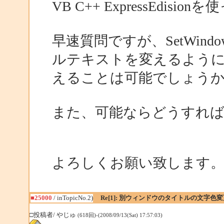
VB C++ ExpressEdisi
早速質問ですが、SetWin
ルテキストを変えるよう
えることは可能でしょう
また、可能ならどうすれ
よろしくお願い致します
■25000
/ inTopicNo.2)
Re[1]: 別ウィンドウのタイトルの文字色変
□投稿者/ やじゅ
(618回)-(2008/09/13(Sat) 17:57:03)