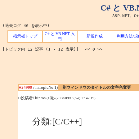
C# と V
ASP.NET、C
(過去ログ 46 を表示中)
C# と VB.NET 入
掲示板トップ
新規作成
利用方法/規
門
[トピック内 12 記事 (1 - 12 表示)] <<
0
>>
■24999
/ inTopicNo.1)
別ウィンドウのタイトルの文字色変更
□投稿者/ kipros
(1回)-(2008/09/13(Sat) 17:42:19)
分類:[C/C++]