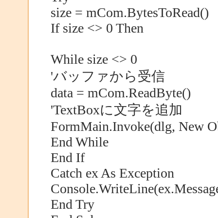
size = mCom.BytesToRead()
If size <> 0 Then
While size <> 0
'バッファから受信
data = mCom.ReadByte()
'TextBoxに文字を追加
FormMain.Invoke(dlg, New Obj
End While
End If
Catch ex As Exception
Console.WriteLine(ex.Messag
End Try