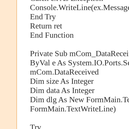
Console.WriteLine(ex.Messag
End Try
Return ret
End Function
Private Sub mCom_DataReceiv
ByVal e As System.IO.Ports.S
mCom.DataReceived
Dim size As Integer
Dim data As Integer
Dim dlg As New FormMain.Te
FormMain.TextWriteLine)
Try