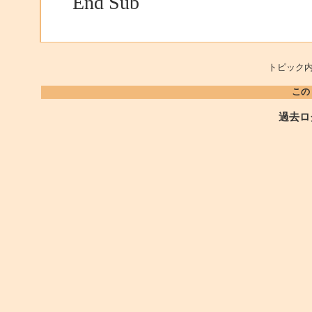
End Sub
トピック内
この
過去ロ