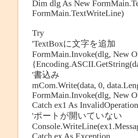
Dim dlg As New FormMain.Te
FormMain.TextWriteLine)
Try
'TextBoxに文字を追加
FormMain.Invoke(dlg, New Ob
{Encoding.ASCII.GetString(da
'書込み
mCom.Write(data, 0, data.Len
FormMain.Invoke(dlg, New Obj
Catch ex1 As InvalidOperatio
'ポートが開いていない
Console.WriteLine(ex1.Messa
Catch ex As Exception