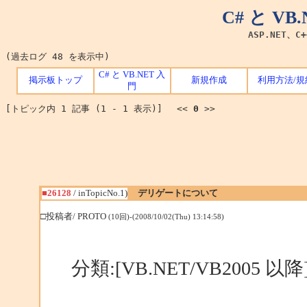
C# と V
ASP.NET、C
(過去ログ 48 を表示中)
C# と VB.NET 入
掲示板トップ
新規作成
利用方法/規
門
[トピック内 1 記事 (1 - 1 表示)] <<
0
>>
■26128
/ inTopicNo.1)
デリゲートについて
□投稿者/ PROTO
(10回)-(2008/10/02(Thu) 13:14:58)
分類:[VB.NET/VB2005 以