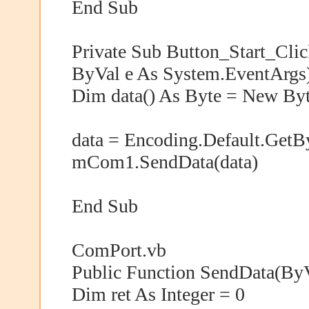
End Sub
Private Sub Button_Start_Cli
ByVal e As System.EventArgs)
Dim data() As Byte = New Byt
data = Encoding.Default.GetB
mCom1.SendData(data)
End Sub
ComPort.vb
Public Function SendData(ByVa
Dim ret As Integer = 0