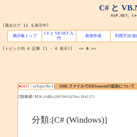
C# と V
ASP.NET、C
(過去ログ 11 を表示中)
C# と VB.NET 入
掲示板トップ
新規作成
利用方法/規
門
[トピック内 4 記事 (1 - 4 表示)] <<
0
>>
■2637
/ inTopicNo.1)
XMLファイルでのElementの追加について
□投稿者/ M.K
(16回)-(2007/04/12(Thu) 19:42:27)
分類:[C# (Windows)]