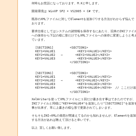
何時もお世話になっております、M.Kと申します。

開発環境は WinXP SP2 + VS2005 + C# です。

既存のXMLファイルに対してElementを追加(?)する方法がわからず悩んで

おります。

要求仕様としてはシステムの諸情報を保存するにあたり、旧来のINIファイル
への保存から下記の様に形だけでもXMLファイルへの保存に変更しようと考え
ています。

  [SECTION1]         <SECTION1>

  KEY1=VALUE1            <KEY1>VALUE1</KEY1>

  KEY2=VALUE2   →       <KEY2>VALUE2</KEY2>

  KEY3=VALUE3            <KEY3>VALUE3</KEY3>

                     </SECTION1>

  [SECTION1]         <SECTION1>

  KEY1=VALUE1            <KEY1>VALUE1</KEY1>

  KEY2=VALUE2   →       <KEY2>VALUE2</KEY2>

  KEY3=VALUE3            <KEY3>VALUE3</KEY3>

  KEY4=VALUE4            <KEY4>VALUE4</KEY4>  // ここだけ
                     </SECTION1>

XmlWriterを使ってXMLファイルに１回だけ書き出す事はできたのですが、

INIファイルと同様に"KEY4=VALUE4"を追加したり"[SECTION2]"を追加す
事が出来ず、常に上書きの様な形で更新されてしまいます。

そもそもINI→XMLの発想が間違えてるのかも知れませんが、Elementを追加

する方法があれば教えて頂けると幸いです。

以上 宜しくお願い致します。