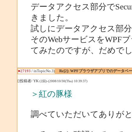
データアクセス部分でSecuri
きました。
試しにデータアクセス部分
そのWebサービスをWP
てみたのですが、だめで
■27193
/ inTopicNo.3)
Re[2]: WPFブラウザアプリでのデータベー
□投稿者/ YK
(2回)-(2008/10/30(Thu) 10:39:37)
＞紅の豚様
調べていただいてありが