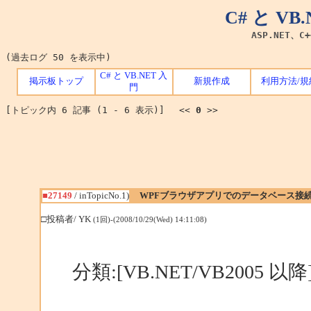
C# と V
ASP.NET、C
(過去ログ 50 を表示中)
C# と VB.NET 入
掲示板トップ
新規作成
利用方法/規
門
[トピック内 6 記事 (1 - 6 表示)] <<
0
>>
■27149
/ inTopicNo.1)
WPFブラウザアプリでのデータベース接続[
□投稿者/ YK
(1回)-(2008/10/29(Wed) 14:11:08)
分類:[VB.NET/VB2005 以