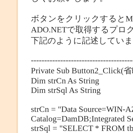
ボタンをクリックするとMSS
ADO.NETで取得するプロ
下記のように記述していま
--------------------------------------
Private Sub Button2_Click(
Dim strCn As String
Dim strSql As String
strCn = "Data Source=WIN
Catalog=DamDB;Integrated Se
strSql = "SELECT * FROM tb