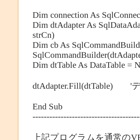
Dim connection As SqlConnec
Dim dtAdapter As SqlDataAda
strCn)
Dim cb As SqlCommandBuild
SqlCommandBuilder(dtAdapte
Dim dtTable As DataTable = 
dtAdapter.Fill(dtTabl
End Sub
--------------------------------------
上記プログラムを通常のVBの