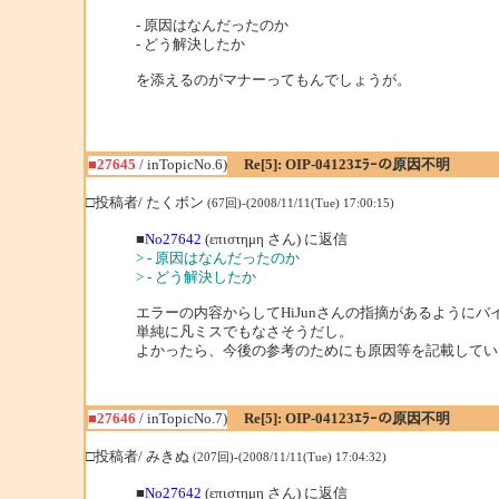
- 原因はなんだったのか
- どう解決したか
を添えるのがマナーってもんでしょうが。
■27645
/ inTopicNo.6)
Re[5]: OIP-04123ｴﾗｰの原因不明
□投稿者/ たくボン
(67回)-(2008/11/11(Tue) 17:00:15)
■
No27642
(επιστημη さん) に返信
> - 原因はなんだったのか
> - どう解決したか
エラーの内容からしてHiJunさんの指摘があるように
単純に凡ミスでもなさそうだし。
よかったら、今後の参考のためにも原因等を記載してい
■27646
/ inTopicNo.7)
Re[5]: OIP-04123ｴﾗｰの原因不明
□投稿者/ みきぬ
(207回)-(2008/11/11(Tue) 17:04:32)
■
No27642
(επιστημη さん) に返信