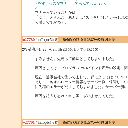
> を添えるのがマナーってもんでしょうが。
>
マナーっていうよりかは
「ゆうたんさんよ、あんたは "スッキリ" したかもしれ
て感じですかねぇ。
■27780
/ inTopicNo.8)
Re[6]: OIP-04123ｴﾗｰの原因不明
□投稿者/ ゆうたん
(11回)-(2008/11/14(Fri) 13:23:55)
すみません。先走って解決としてしまいました。
原因としては、プログラム上のバインド変数の設定に関
現在、通販会社で働いてまして、課によってはＰＣ１０
そして、各オペレーター情報をサーバー側に保管してい
に先程のエラーが発生してしまいました。サーバー側に
原因を記入し忘れて申し訳ございませんでした。
■27791
/ inTopicNo.9)
Re[7]: OIP-04123ｴﾗｰの原因不明