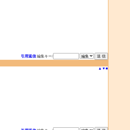
引用返信
編集キー/
▲
▼
■