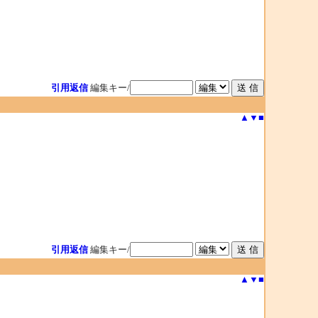
引用返信
編集キー/
▲
▼
■
引用返信
編集キー/
▲
▼
■