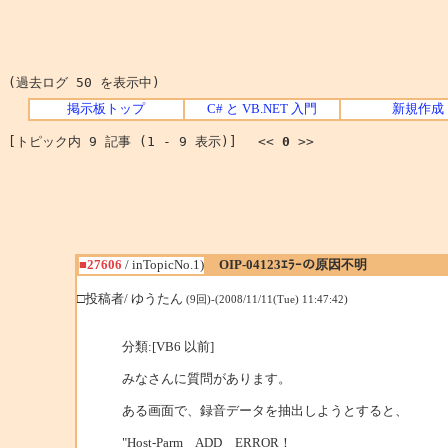
(過去ログ 50 を表示中)
掲示板トップ
C# と VB.NET 入門
新規作成
[トピック内 9 記事 (1 - 9 表示)] <<
0
>>
■27606
/ inTopicNo.1)
OIP-04123ｴﾗｰの原因不明
□投稿者/ ゆうたん
(9回)-(2008/11/11(Tue) 11:47:42)
分類:[VB6 以前]
みなさんに質問があります。
ある画面で、録音データを抽出しようとすると、
"Host-Parm ADD ERROR！