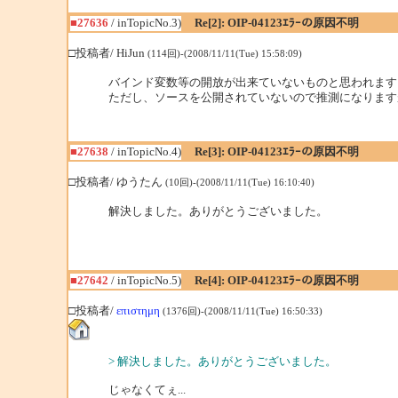
■27636
/ inTopicNo.3)
Re[2]: OIP-04123ｴﾗｰの原因不明
□投稿者/ HiJun
(114回)-(2008/11/11(Tue) 15:58:09)
バインド変数等の開放が出来ていないものと思われます
ただし、ソースを公開されていないので推測になりますが.
■27638
/ inTopicNo.4)
Re[3]: OIP-04123ｴﾗｰの原因不明
□投稿者/ ゆうたん
(10回)-(2008/11/11(Tue) 16:10:40)
解決しました。ありがとうございました。
■27642
/ inTopicNo.5)
Re[4]: OIP-04123ｴﾗｰの原因不明
□投稿者/
επιστημη
(1376回)-(2008/11/11(Tue) 16:50:33)
> 解決しました。ありがとうございました。
じゃなくてぇ...