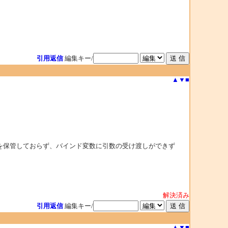
引用返信
編集キー/
▲
▼
■
を保管しておらず、バインド変数に引数の受け渡しができず
解決済み
引用返信
編集キー/
▲
▼
■