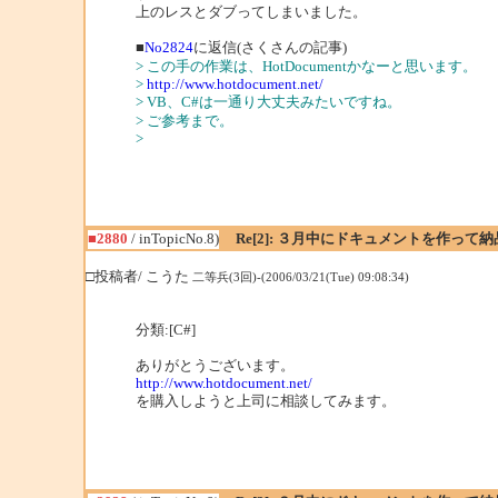
上のレスとダブってしまいました。
■
No2824
に返信(さくさんの記事)
> この手の作業は、HotDocumentかなーと思います。
>
http://www.hotdocument.net/
> VB、C#は一通り大丈夫みたいですね。
> ご参考まで。
>
■2880
/ inTopicNo.8)
Re[2]: ３月中にドキュメントを作っ
□投稿者/ こうた
二等兵(3回)-(2006/03/21(Tue) 09:08:34)
分類:[C#]
ありがとうございます。
http://www.hotdocument.net/
を購入しようと上司に相談してみます。