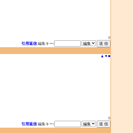
0
引用返信
編集キー/
▲
▼
■
0
引用返信
編集キー/