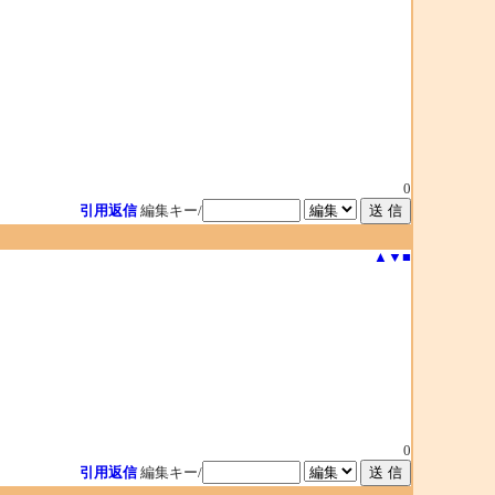
0
引用返信
編集キー/
▲
▼
■
0
引用返信
編集キー/