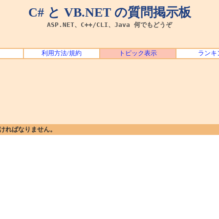
C# と VB.NET の質問掲示板
ASP.NET、C++/CLI、Java 何でもどうぞ
利用方法/規約
トピック表示
ランキ
ければなりません。