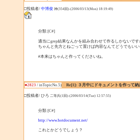
□投稿者/
中博俊
神(354回)-(2006/03/13(Mon) 18:19:49)
分類:[C#]
適当にgrep結果なんかを組み合わせて作るしかないです
ちゃんと先方とねごって置けば内容なんてどうでもいい
#本来はちゃんと作ってくださいね。
■2823
/ inTopicNo.5)
Re[1]: ３月中にドキュメントを作っ
□投稿者/ ひろ
二等兵(1回)-(2006/03/14(Tue) 12:57:55)
分類:[C#]
http://www.hotdocument.net/
これとかどうでしょう？