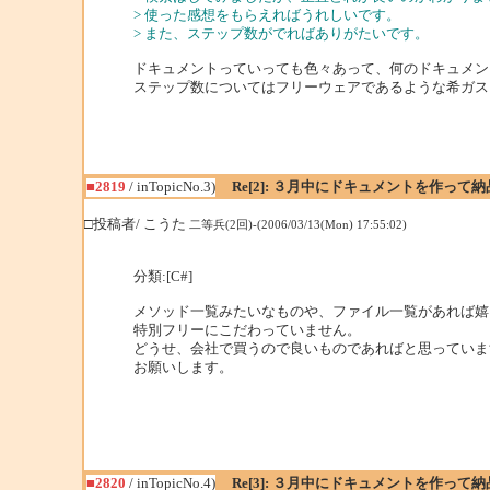
> 使った感想をもらえればうれしいです。
> また、ステップ数がでればありがたいです。
ドキュメントっていっても色々あって、何のドキュメン
ステップ数についてはフリーウェアであるような希ガス
■2819
/ inTopicNo.3)
Re[2]: ３月中にドキュメントを作っ
□投稿者/ こうた
二等兵(2回)-(2006/03/13(Mon) 17:55:02)
分類:[C#]
メソッド一覧みたいなものや、ファイル一覧があれば嬉
特別フリーにこだわっていません。
どうせ、会社で買うので良いものであればと思っていま
お願いします。
■2820
/ inTopicNo.4)
Re[3]: ３月中にドキュメントを作っ