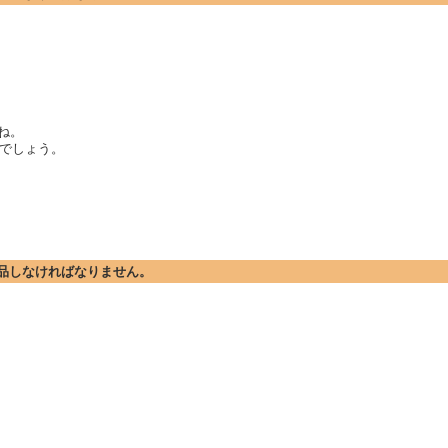
ね。
でしょう。
て納品しなければなりません。