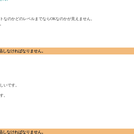
トなのかどのレベルまでならOKなのかが見えません。
。
て納品しなければなりません。
しいです。
す。
て納品しなければなりません。