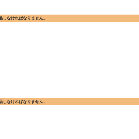
て納品しなければなりません。
て納品しなければなりません。