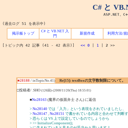
C# と V
ASP.NET、C
(過去ログ 51 を表示中)
C# と VB.NET 入
掲示板トップ
新規作成
利用方法/規
門
[トピック内 42 記事 (41 - 42 表示)]
<<
0
|
1
|
2
>>
■28188
/ inTopicNo.41)
Re[15]: textBoxの文字数制限について。
□投稿者/ .SHO
(126回)-(2008/11/20(Thu) 18:55:01)
■
No28163
(魔界の仮面弁士 さん) に返信
>
No28140
では「入力」という表現をされていましたし、
>
No28147
,
No28151
で書かれている内容と合わせて判断
> 恐らくは VS 上で設定しているのでしょうから
> >> InitializeComponent();
> に含まれていると見るのが妥当かと思いますよ。