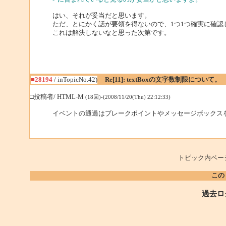
はい、それが妥当だと思います。
ただ、とにかく話が要領を得ないので、1つ1つ確実に確認
これは解決しないなと思った次第です。
■28194
/ inTopicNo.42)
Re[11]: textBoxの文字数制限について。
□投稿者/ HTML-M
(18回)-(2008/11/20(Thu) 22:12:33)
イベントの通過はブレークポイントやメッセージボックス
トピック内ペー
この
過去ロ