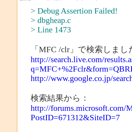
> Debug Assertion Failed!
> dbgheap.c
> Line 1473
「MFC /clr」で検索しま
http://search.live.com/results.
q=MFC+%2Fclr&form=QBR
http://www.google.co.jp/se
検索結果から：
http://forums.microsoft.com
PostID=671312&SiteID=7