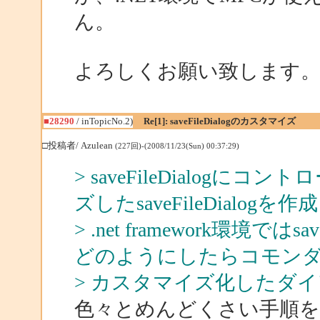
ん。
よろしくお願い致します
■28290
/ inTopicNo.2)
Re[1]: saveFileDialogのカスタマイズ
□投稿者/ Azulean
(227回)-(2008/11/23(Sun) 00:37:29)
> saveFileDialog
ズしたsaveFileDialo
> .net framework環境で
どのようにしたらコモン
> カスタマイズ化したダ
色々とめんどくさい手順