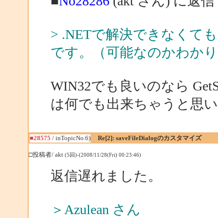
■
No28286
(akt さん) に返信
> .NETで解決できなくて
です。（可能なのかわか
WIN32でも良いのなら GetS
は何でも出来ちゃうと思い
■28575
/ inTopicNo.6)
Re[2]: saveFileDialogのカスタマイズ
□投稿者/ akt
(5回)-(2008/11/28(Fri) 00:23:46)
返信遅れました。
＞Azulean さん