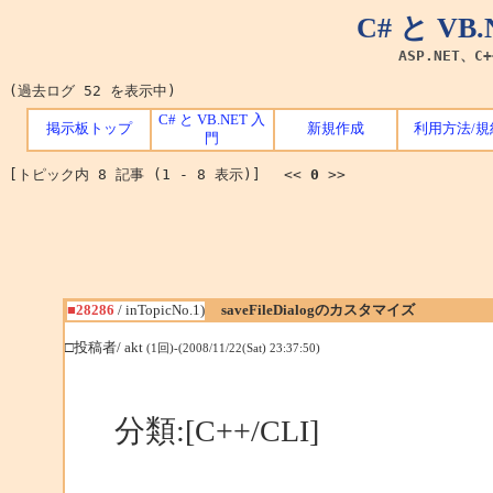
C# と V
ASP.NET、C
(過去ログ 52 を表示中)
C# と VB.NET 入
掲示板トップ
新規作成
利用方法/規
門
[トピック内 8 記事 (1 - 8 表示)] <<
0
>>
■28286
/ inTopicNo.1)
saveFileDialogのカスタマイズ
□投稿者/ akt
(1回)-(2008/11/22(Sat) 23:37:50)
分類:[C++/CLI]