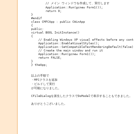
	// メイン ウィンドウを作成して、実行します

	Application::Run(gcnew Form1());

	return 0;

}

#endif

class CMFCApp : public CWinApp

{

public:

virtual BOOL InitInstance()

{

    // Enabling Windows XP visual effects before any contr
    Application::EnableVisualStyles();

    Application::SetCompatibleTextRenderingDefault(false);
    // Create the main window and run it

    Application::Run(gcnew Form1());

    return FALSE;

}

} theApp;

以上の手順で

・MFCクラスを追加

・ビルドして実行

が可能になりました。

CFileDialogを派生したクラスでDoModalで表示することもできました。
