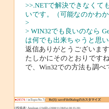
>>.NETで解決できなくて
いです。（可能なのかわ
>
> WIN32でも良いのなら Get
は何でも出来ちゃうと思い
返信ありがとうございま
たしかにそのとおりですね
で、Win32での方法も調
■28576
/ inTopicNo.7)
Re[3]: saveFileDialogのカスタマイズ
□投稿者/ Azulean
(234回)-(2008/11/28(Fri) 00:35:20)