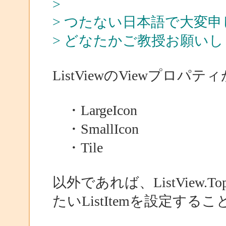
>
> つたない日本語で大変
> どなたかご教授お願い
ListViewのViewプロパテ
・LargeIcon
・SmallIcon
・Tile
以外であれば、ListView.
たいListItemを設定する