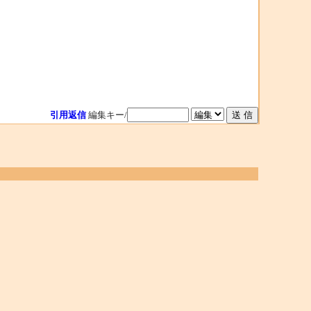
引用返信
編集キー/