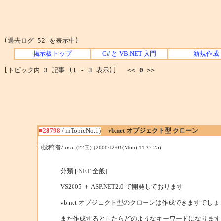
(過去ログ 52 を表示中)
掲示板トップ
C# と VB.NET 入門
新規作成
[トピック内 3 記事 (1 - 3 表示)] <<
0
>>
■28798
/ inTopicNo.1)
vb.net オブジェクト型 クローン
□投稿者/ ooo
(22回)-(2008/12/01(Mon) 11:27:25)
分類:[.NET 全般]
VS2005 ＋ ASP.NET2.0 で開発しております
vb.net オブジェクト型のクローンは作成できますでし
また作成するとしたらどのようなキーワードになります