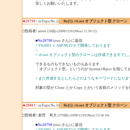
宜しくお願いいたします。
■28799
/ inTopicNo.2)
Re[1]: vb.net オブジェクト型 クローン
□投稿者/ aetos
(20回)-(2008/12/01(Mon) 11:30:12)
■
No28798
(ooo さん) に返信
> VS2005 ＋ ASP.NET2.0 で開発しております
>
> vb.net オブジェクト型のクローンは作成できますで
できるものもできないものもあります。
「オブジェクト型」というのが System.Object
> また作成するとしたらどのようなキーワードになりま
対象の型が Clone とか Copy とかいう名前のメ
■28803
/ inTopicNo.3)
Re[1]: vb.net オブジェクト型 クローン
□投稿者/ 倉田 有大
(370回)-(2008/12/01(Mon) 13:56:10)
■
No28798
(ooo さん) に返信
> VS2005 ＋ ASP.NET2.0 で開発しております