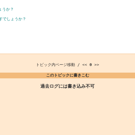
しょうか？
すでしょうか？
トピック内ページ移動 / <<
0
>>
このトピックに書きこむ
過去ログには書き込み不可