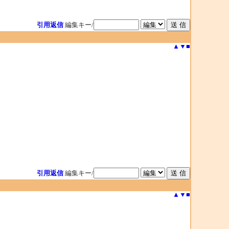
引用返信
編集キー/
▲
▼
■
引用返信
編集キー/
▲
▼
■