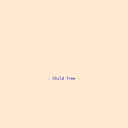
-
Child Tree
-