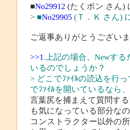
■
No29912
(たくボン さん)
> ■
No29905
(Ｔ．Ｋ さん) 
ご返事ありがとうござい
>>1
.上記の場合、Newす
いるのでしょうか？
> どこでﾌｧｲﾙの読込を
でﾌｧｲﾙを開いているなら
言葉尻を捕まえて質問する
も気になっている部分な
コンストラクター以外の所