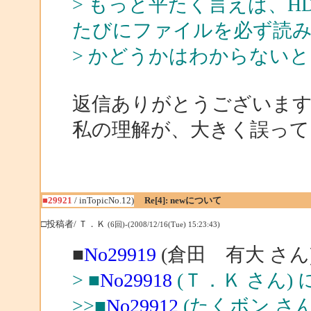
> もっと平たく言えば、H
たびにファイルを必ず読
> かどうかはわからない
返信ありがとうございま
私の理解が、大きく誤って
■29921
/ inTopicNo.12)
Re[4]: newについて
□投稿者/ Ｔ．Ｋ
(6回)-(2008/12/16(Tue) 15:23:43)
■
No29919
(倉田 有大 さん
> ■
No29918
(Ｔ．Ｋ さん) 
>>■
No29912
(たくボン さん