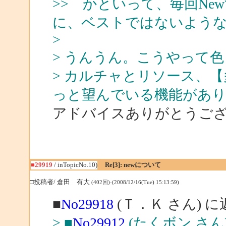
>> かといって、毎回N
に、ベストではないような
>
> うんうん。こうやって
> カルチャとリソース、
っと望んでいる機能がありま
アドバイスありがとうご
■29919
/ inTopicNo.10)
Re[3]: newについて
□投稿者/ 倉田 有大
(402回)-(2008/12/16(Tue) 15:13:59)
■
No29918
(Ｔ．Ｋ さん) に
> ■
No29912
(たくボン さん