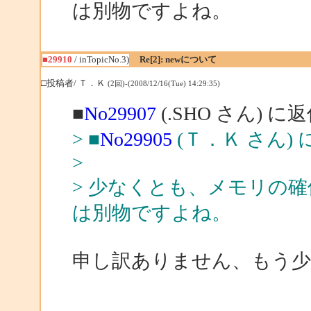
は別物ですよね。
■29910
/ inTopicNo.3)
Re[2]: newについて
□投稿者/ Ｔ．Ｋ
(2回)-(2008/12/16(Tue) 14:29:35)
■
No29907
(.SHO さん) に
> ■
No29905
(Ｔ．Ｋ さん) 
>
> 少なくとも、メモリの
は別物ですよね。
申し訳ありません、もう