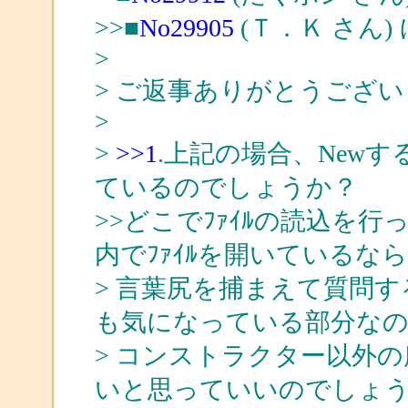
>>■
No29905
(Ｔ．Ｋ さん)
>
> ご返事ありがとうござ
>
>
>>1
.上記の場合、New
ているのでしょうか？
>>どこでﾌｧｲﾙの読込を
内でﾌｧｲﾙを開いているな
> 言葉尻を捕まえて質問
も気になっている部分な
> コンストラクター以外の
いと思っていいのでしょ