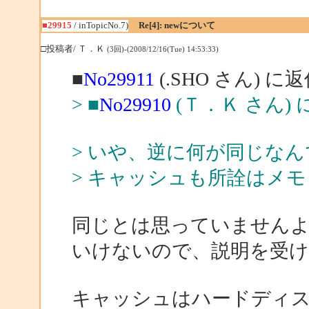
■29915
/ inTopicNo.7)
Re[4]: newについて
□投稿者/ Ｔ．Ｋ
(3回)-(2008/12/16(Tue) 14:53:33)
■
No29911
(.SHO さん) に
> ■
No29910
(Ｔ．Ｋ さん) 
> いや、逆に何が同じな
> キャッシュも所詮はメ
同じとは思っていません
いけないので、説明を受
キャッシュはハードディス