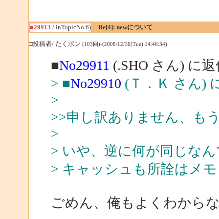
■29913
/ inTopicNo.6)
Re[4]: newについて
□投稿者/ たくボン
(103回)-(2008/12/16(Tue) 14:46:34)
■
No29911
(.SHO さん) に
> ■
No29910
(Ｔ．Ｋ さん) 
>
>>申し訳ありません、も
>
> いや、逆に何が同じな
> キャッシュも所詮はメ
ごめん、俺もよくわから