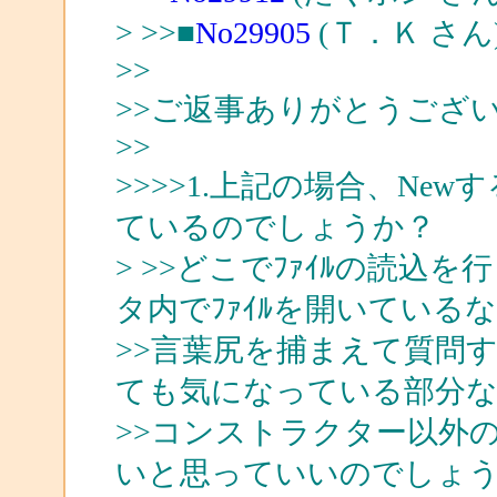
> >>■
No29905
(Ｔ．Ｋ さん
>>
>>ご返事ありがとうござ
>>
>>>>1.上記の場合、N
ているのでしょうか？
> >>どこでﾌｧｲﾙの読
タ内でﾌｧｲﾙを開いている
>>言葉尻を捕まえて質問
ても気になっている部分
>>コンストラクター以外
いと思っていいのでしょ