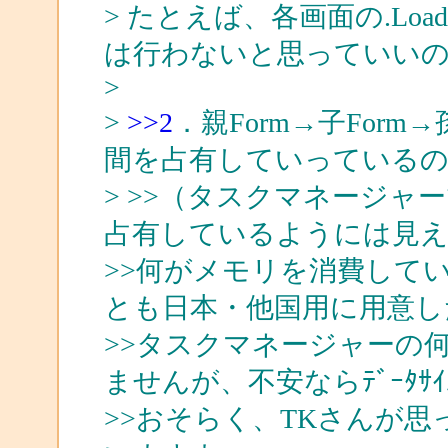
> たとえば、各画面の.Lo
は行わないと思っていい
>
>
>>2
．親Form→子Form
間を占有していっている
> >>（タスクマネージ
占有しているようには見え
>>何がメモリを消費して
とも日本・他国用に用意し
>>タスクマネージャーの
ませんが、不安ならﾃﾞｰﾀｻ
>>おそらく、TKさんが思