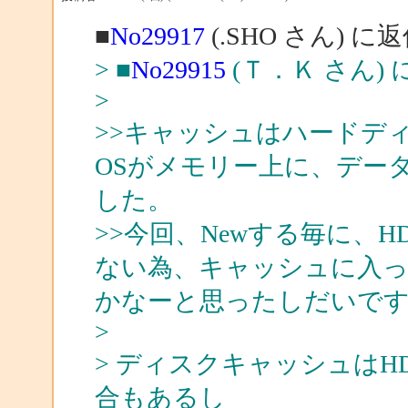
■
No29917
(.SHO さん) に
> ■
No29915
(Ｔ．Ｋ さん) 
>
>>キャッシュはハードデ
OSがメモリー上に、デー
した。
>>今回、Newする毎に、
ない為、キャッシュに入
かなーと思ったしだいで
>
> ディスクキャッシュは
合もあるし