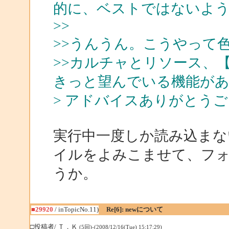
的に、ベストではないよう
>>
>>うんうん。こうやって
>>カルチャとリソース、
きっと望んでいる機能があり
> アドバイスありがとう
実行中一度しか読み込まな
イルをよみこませて、フ
うか。
■29920
/ inTopicNo.11)
Re[6]: newについて
□投稿者/ Ｔ．Ｋ
(5回)-(2008/12/16(Tue) 15:17:29)