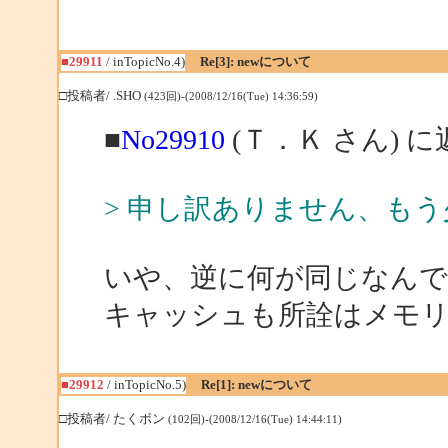
■29911
/ inTopicNo.4)
Re[3]: newについて
□投稿者/ .SHO
(423回)-(2008/12/16(Tue) 14:36:59)
■
No29910
(Ｔ．Ｋ さん) に
> 申し訳ありません、も
いや、逆に何が同じなんで
キャッシュも所詮はメモ
■29912
/ inTopicNo.5)
Re[1]: newについて
□投稿者/ たくボン
(102回)-(2008/12/16(Tue) 14:44:11)