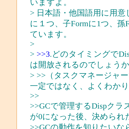
いますよ。
> 日本語・他国語用に用意
に１つ、子Formに1つ、
ています。
>
>
>>3
.どのタイミングでD
は開放されるのでしょう
> >>（タスクマネージ
一定ではなく、よくわか
>>
>>GCで管理するDisp
が0になった後、決められ
>>GCの動作を知りたい