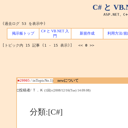
C# と V
ASP.NET、C
(過去ログ 53 を表示中)
C# と VB.NET 入
掲示板トップ
新規作成
利用方法/規
門
[トピック内 15 記事 (1 - 15 表示)] <<
0
>>
■29905
/ inTopicNo.1)
newについて
□投稿者/ Ｔ．Ｋ
(1回)-(2008/12/16(Tue) 14:09:08)
分類:[C#]