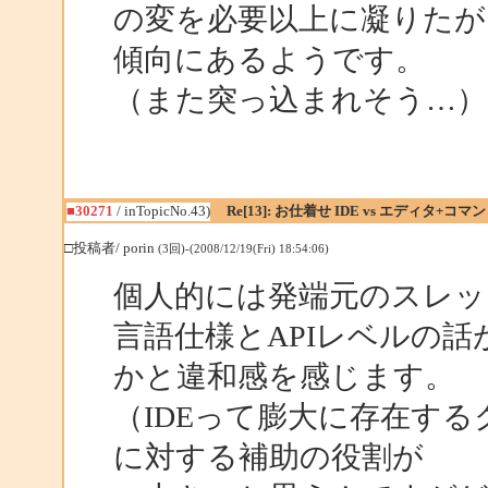
の変を必要以上に凝りたが
傾向にあるようです。
（また突っ込まれそう…）
■30271
/ inTopicNo.43)
Re[13]: お仕着せ IDE vs エディタ+コ
□投稿者/ porin
(3回)-(2008/12/19(Fri) 18:54:06)
個人的には発端元のスレッ
言語仕様とAPIレベルの
かと違和感を感じます。
（IDEって膨大に存在す
に対する補助の役割が