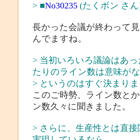
> ■
No30235
(たくボン さん
長かった会議が終わって見
んでますね。
> 当初いろいろ議論はあ
たりのライン数は意味が
> というのはすぐ決まり
このご時勢、ライン数と
ン数久々に聞きました。
> さらに、生産性とは直
実現しているなら