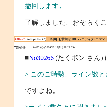
撤回します。
了解しました。おそらく
■30267
/ inTopicNo.42)
Re[8]: お仕着せ IDE vs エディタ+コマ
□投稿者/ .SHO
(492回)-(2008/12/19(Fri) 18:21:05)
■
No30266
(たくボン さん)
> このご時勢、ライン数
ですよね。