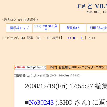
C# と V
ASP.NET、C
(過去ログ 54 を表示中)
C# と VB.NET 入
掲示板トップ
新規作成
利用方法/規
門
[トピック内 43 記事 (41 - 43 表示)]
<<
0
|
1
|
2
>>
■30266
/ inTopicNo.41)
Re[7]: お仕着せ IDE vs エディタ+コマ
□投稿者/ たくボン
(120回)-(2008/12/19(Fri) 17:54:17)
2008/12/19(Fri) 17:55:27
■
No30243
(.SHO さん) に