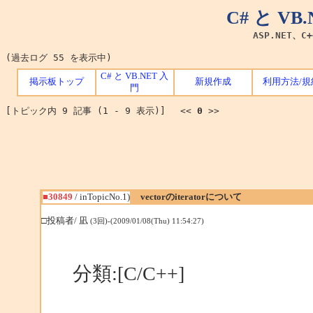
C# と V
ASP.NET、C
(過去ログ 55 を表示中)
C# と VB.NET 入
掲示板トップ
新規作成
利用方法/規
門
[トピック内 9 記事 (1 - 9 表示)] <<
0
>>
■30849
/ inTopicNo.1)
vectorのiteratorについて
□投稿者/ 凪
(3回)-(2009/01/08(Thu) 11:54:27)
分類:[C/C++]