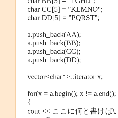
char BB[5] = "FGHIJ";
char CC[5] = "KLMNO";
char DD[5] = "PQRST";
a.push_back(AA);
a.push_back(BB);
a.push_back(CC);
a.push_back(DD);
vector<char*>::iterator x;
for(x = a.begin(); x != a.end()
{
cout << ここに何と書け