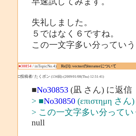
早速試してみます。
失礼しました。
５ではなく６ですね。
この一文字多い分ってい
■30854
/ inTopicNo.4)
Re[3]: vectorのiteratorについて
□投稿者/ たくボン
(134回)-(2009/01/08(Thu) 12:51:41)
■
No30853
(凪 さん) に返信
> ■
No30850
(επιστημη さ
> この一文字多い分って
null