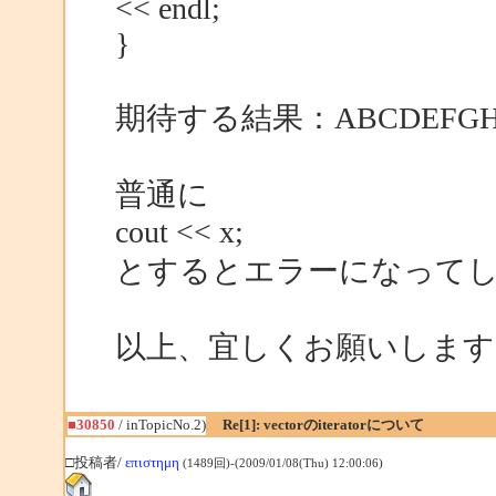
<< endl;
}
期待する結果：ABCDEFGHI
普通に
cout << x;
とするとエラーになって
以上、宜しくお願いします
■30850
/ inTopicNo.2)
Re[1]: vectorのiteratorについて
□投稿者/
επιστημη
(1489回)-(2009/01/08(Thu) 12:00:06)