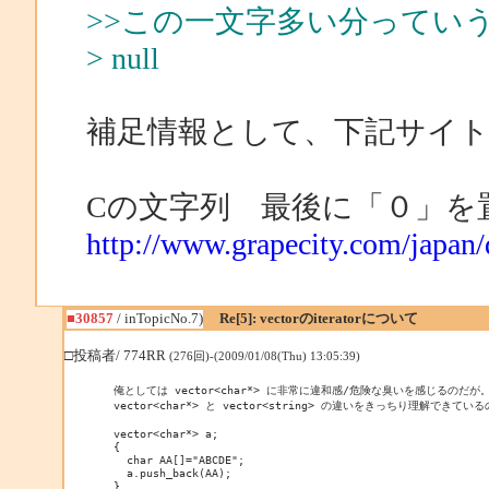
>>この一文字多い分ってい
> null
補足情報として、下記サイ
Cの文字列 最後に「０」を
http://www.grapecity.com/japan
■30857
/ inTopicNo.7)
Re[5]: vectorのiteratorについて
□投稿者/ 774RR
(276回)-(2009/01/08(Thu) 13:05:39)
俺としては vector<char*> に非常に違和感/危険な臭いを感じるのだが。
vector<char*> と vector<string> の違いをきっちり理解できてい
vector<char*> a;

{

  char AA[]="ABCDE";

  a.push_back(AA);

}
