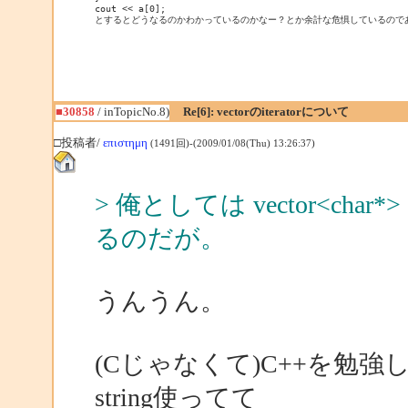
cout << a[0];

とするとどうなるのかわかっているのかなー？とか余計な危惧しているので
■30858
/ inTopicNo.8)
Re[6]: vectorのiteratorについて
□投稿者/
επιστημη
(1491回)-(2009/01/08(Thu) 13:26:37)
> 俺としては vector<c
るのだが。
うんうん。
(Cじゃなくて)C++を勉
string使ってて