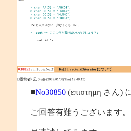
> char AA[5] = "ABCDE";
> char BB[5] = "FGHIJ";
> char CC[5] = "KLMNO";
> char DD[5] = "PQRST";
[5]じゃ足りない。少なくとも [6]。

>  cout << ここに何と書けばいいのでしょう？;
■30853
/ inTopicNo.3)
Re[2]: vectorのiteratorについて
□投稿者/ 凪
(4回)-(2009/01/08(Thu) 12:49:13)
■
No30850
(επιστημη さん)
ご回答有難うございます。