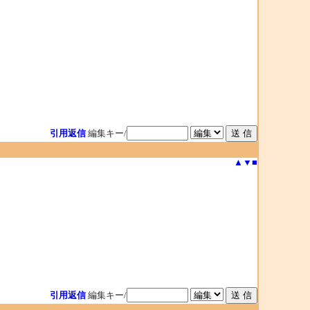
引用返信
編集キー/
▲
▼
■
引用返信
編集キー/