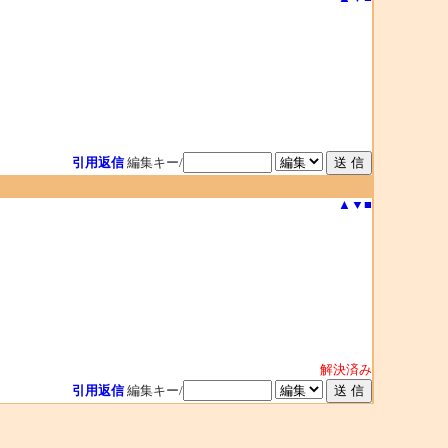
引用返信
編集キー/
▲
▼
■
解決済み
引用返信
編集キー/