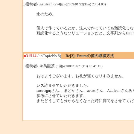
□投稿者/ Azulean
(274回)-(2009/01/22(Thu) 23:54:03)
念のため。
個人で作っているとか、法人で作っていても難読化しな
難読化するようなソリューションだと、文字列からEn
■31514
/ inTopicNo.6)
Re[2]: Enumの値の取得方法
□投稿者/ ＠烏龍茶
(3回)-(2009/01/23(Fri) 08:41:19)
おはようございます。お礼が遅くなりすみません。
レス読ませていただきました。
επιστημηさん、 まどかさん、aetosさん、Azulean
参考にさせていただきます。
またどうしても分からなくなった時に質問をさせてくだ