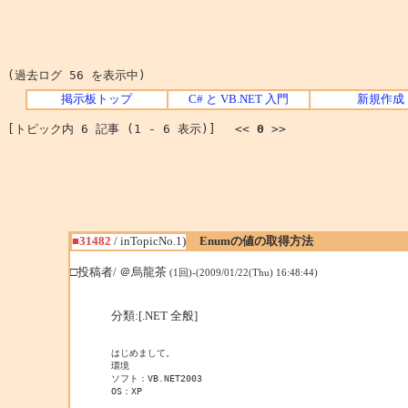
(過去ログ 56 を表示中)
掲示板トップ
C# と VB.NET 入門
新規作成
[トピック内 6 記事 (1 - 6 表示)] <<
0
>>
■31482
/ inTopicNo.1)
Enumの値の取得方法
□投稿者/ ＠烏龍茶
(1回)-(2009/01/22(Thu) 16:48:44)
分類:[.NET 全般]
はじめまして。

環境

ソフト：VB.NET2003

OS：XP
