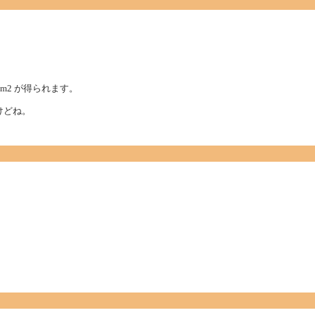
num.Enum2 が得られます。
けどね。
。