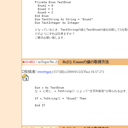
Private Enum TestEnum

　Enum1 = 0

　Enum2 = 1

　Enum3 = 2

End Enum

Dim TestString As String = "Enum2"

Dim TestInteger As Integer 

となっているとき、TestStringの値とTestEnumの値を比較して1を
どのようにすれば出来ますか？

ご教示お願い致します。
■31483
/ inTopicNo.2)
Re[1]: Enumの値の取得方法
□投稿者/
επιστημη
(1571回)-(2009/01/22(Thu) 16:57:27)
Dim x As TestEnum

な x に対し、x.ToString() によって"文字列表現"が得られるはず。
If x.ToString() = "Enum2" Then

  ....
