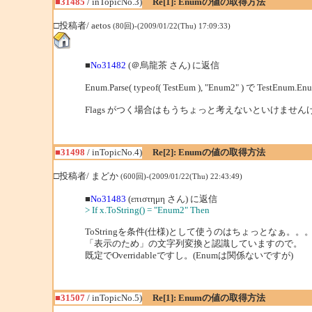
■31485
/ inTopicNo.3)
Re[1]: Enumの値の取得方法
□投稿者/ aetos
(80回)-(2009/01/22(Thu) 17:09:33)
■
No31482
(＠烏龍茶 さん) に返信
Enum.Parse( typeof( TestEum ), "Enum2" ) で TestE
Flags がつく場合はもうちょっと考えないといけません
■31498
/ inTopicNo.4)
Re[2]: Enumの値の取得方法
□投稿者/ まどか
(600回)-(2009/01/22(Thu) 22:43:49)
■
No31483
(επιστημη さん) に返信
> If x.ToString() = "Enum2" Then
ToStringを条件(仕様)として使うのはちょっとなぁ。。
「表示のため」の文字列変換と認識していますので。
既定でOverridableですし。(Enumは関係ないですが)
■31507
/ inTopicNo.5)
Re[1]: Enumの値の取得方法