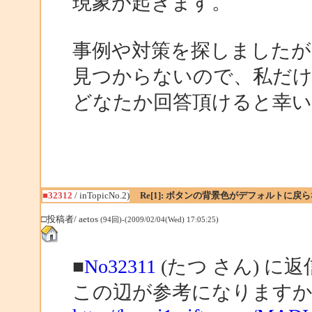
現象が起きます。
事例や対策を探しましたが
見つからないので、私だ
どなたか回答頂けると幸い
■32312
/ inTopicNo.2)
Re[1]: ボタンの背景色がデフォルトに戻
□投稿者/ aetos
(94回)-(2009/02/04(Wed) 17:05:25)
■
No32311
(たつ さん) に返
この辺が参考になります