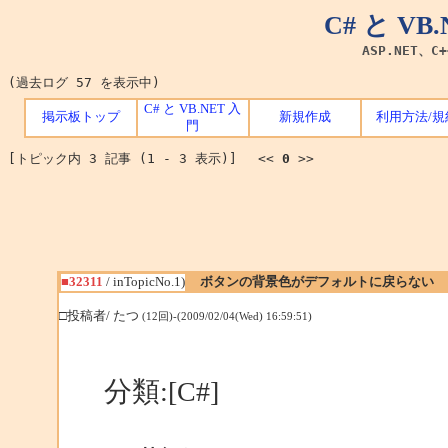
C# と V
ASP.NET、C
(過去ログ 57 を表示中)
C# と VB.NET 入
掲示板トップ
新規作成
利用方法/規
門
[トピック内 3 記事 (1 - 3 表示)] <<
0
>>
■32311
/ inTopicNo.1)
ボタンの背景色がデフォルトに戻らない
□投稿者/ たつ
(12回)-(2009/02/04(Wed) 16:59:51)
分類:[C#]