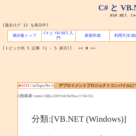
C# と V
ASP.NET、C
(過去ログ 12 を表示中)
C# と VB.NET 入
掲示板トップ
新規作成
利用方法/規
門
[トピック内 5 記事 (1 - 5 表示)] <<
0
>>
■3233
/ inTopicNo.1)
デブロイメントプロジェクトコンパイルに
□投稿者/ zono
(1回)-(2007/04/26(Thu) 17:04:35)
分類:[VB.NET (Windows)]