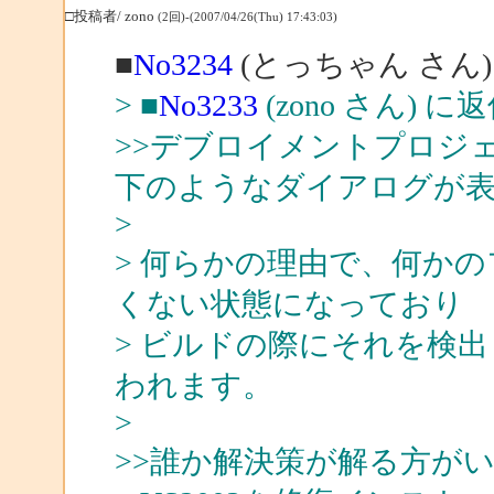
□投稿者/ zono
(2回)-(2007/04/26(Thu) 17:43:03)
■
No3234
(とっちゃん さん)
> ■
No3233
(zono さん) に
>>デブロイメントプロジ
下のようなダイアログが
>
> 何らかの理由で、何か
くない状態になっており
> ビルドの際にそれを検
われます。
>
>>誰か解決策が解る方が