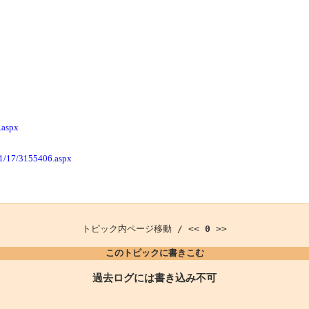
.aspx
11/17/3155406.aspx
トピック内ページ移動 / <<
0
>>
このトピックに書きこむ
過去ログには書き込み不可