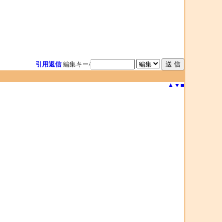
引用返信
編集キー/
▲
▼
■