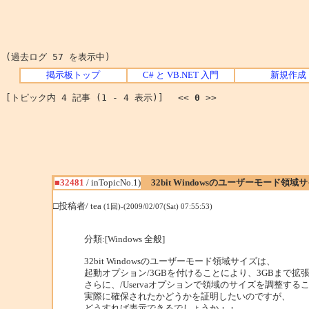
(過去ログ 57 を表示中)
掲示板トップ
C# と VB.NET 入門
新規作成
[トピック内 4 記事 (1 - 4 表示)] <<
0
>>
■32481
/ inTopicNo.1)
32bit Windowsのユーザーモード領域
□投稿者/ tea
(1回)-(2009/02/07(Sat) 07:55:53)
分類:[Windows 全般]
32bit Windowsのユーザーモード領域サイズは、
起動オプション/3GBを付けることにより、3GBまで拡
さらに、/Uservaオプションで領域のサイズを調整す
実際に確保されたかどうかを証明したいのですが、
どうすれば表示できるでしょうか・・