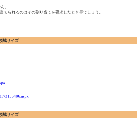
せん。
当てられるのはその割り当てを要求したとき等でしょう。
ード領域サイズ
aspx
1/17/3155406.aspx
ード領域サイズ