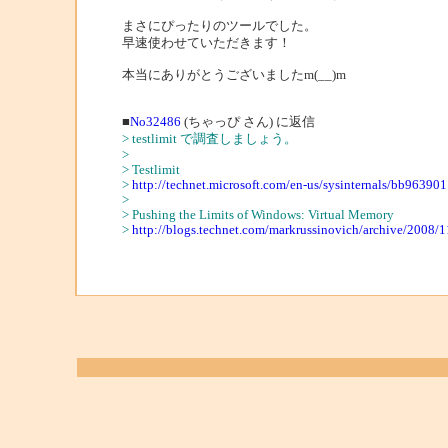
まさにぴったりのツールでした。
早速使わせていただきます！
本当にありがとうございましたm(__)m
■
No32486
(ちゃっぴ さん) に返信
> testlimit で調査しましょう。
>
> Testlimit
>
http://technet.microsoft.com/en-us/sysinternals/bb963901
>
> Pushing the Limits of Windows: Virtual Memory
>
http://blogs.technet.com/markrussinovich/archive/2008/