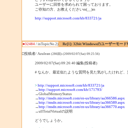
ユーザーに回答を求められて困っております。
ご存知の方、お教えくださいm(__)m
http://support.microsoft.com/kb/833721/ja
■32484
/ inTopicNo.2)
Re[1]: 32bit Windowsのユーザーモ
□投稿者/ Azulean
(286回)-(2009/02/07(Sat) 09:25:56)
2009/02/07(Sat) 09:26:40 編集(投稿者)
# なんか、最近似たような質問を見た気がしたけれど、見
>
http://support.microsoft.com/kb/833721/ja
→
http://support.microsoft.com/kb/171793/
→GlobalMemoryStatus
→
http://msdn.microsoft.com/en-us/library/aa366586.aspx
→
http://msdn.microsoft.com/en-us/library/aa366589.aspx
→
http://msdn.microsoft.com/en-us/library/aa366770.aspx
→ullTotalVirtualの説明
どうでしょうか。