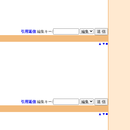
引用返信
編集キー/
▲
▼
■
引用返信
編集キー/
▲
▼
■