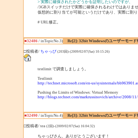
> 実際に確保されたかどうかを証明したいのですが、
/3GBスイッチだけで実際に確保されるわけではありま
仮想的に割り当てが可能というだけであり、実際に割り
# URL修正。
■32486
/ inTopicNo.3)
Re[2]: 32bit Windowsのユーザーモ
□投稿者/
ちゃっぴ
(203回)-(2009/02/07(Sat) 10:15:26)
testlimit で調査しましょう。
Testlimit
http://technet.microsoft.com/en-us/sysinternals/bb963901.
Pushing the Limits of Windows: Virtual Memory
http://blogs.technet.com/markrussinovich/archive/2008/1
■32490
/ inTopicNo.4)
Re[3]: 32bit Windowsのユーザーモ
□投稿者/ tea
(2回)-(2009/02/07(Sat) 16:04:32)
ちゃっぴさん、ありがとうございます！