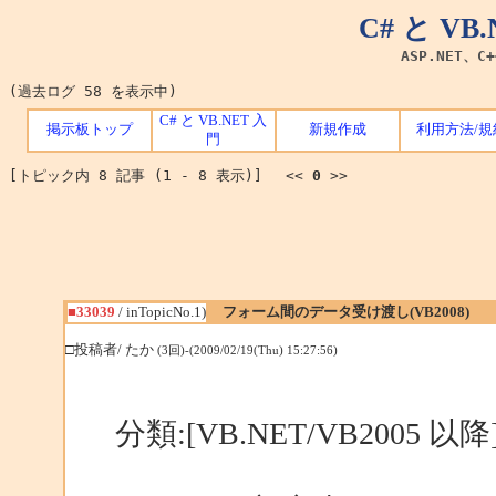
C# と V
ASP.NET、C
(過去ログ 58 を表示中)
C# と VB.NET 入
掲示板トップ
新規作成
利用方法/規
門
[トピック内 8 記事 (1 - 8 表示)] <<
0
>>
■33039
/ inTopicNo.1)
フォーム間のデータ受け渡し(VB2008)
□投稿者/ たか
(3回)-(2009/02/19(Thu) 15:27:56)
分類:[VB.NET/VB2005 以