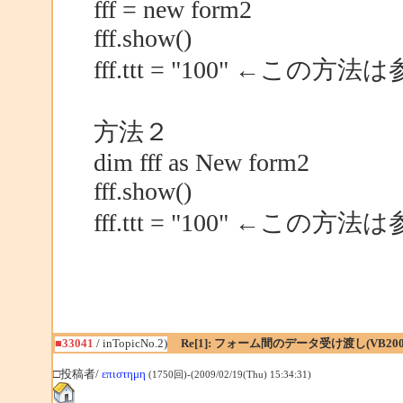
fff = new form2
fff.show()
fff.ttt = "100" ←こ
方法２
dim fff as New form2
fff.show()
fff.ttt = "100" ←この
■33041
/ inTopicNo.2)
Re[1]: フォーム間のデータ受け渡し(VB200
□投稿者/
επιστημη
(1750回)-(2009/02/19(Thu) 15:34:31)