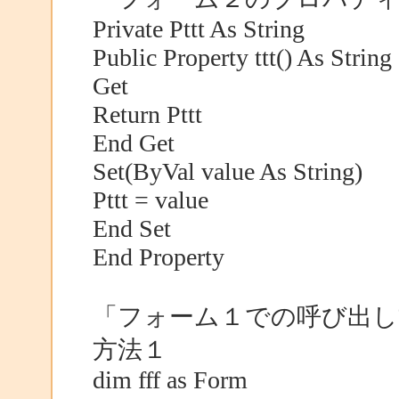
Private Pttt As String
Public Property ttt() As String
Get
Return Pttt
End Get
Set(ByVal value As String)
Pttt = value
End Set
End Property
「フォーム１での呼び出し
方法１
dim fff as Form