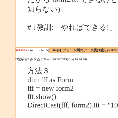
知らない)。
# ↓教訓:「やればできる!」
■33047
/ inTopicNo.5)
Re[4]: フォーム間のデータ受け渡し(VB200
□投稿者/ みきぬ
(396回)-(2009/02/19(Thu) 16:46:28)
方法３
dim fff as Form
fff = new form2
fff.show()
DirectCast(fff, form2).ttt = "1