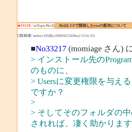
■33218
/ inTopicNo.8)
Re[4]: C#で開発したexeの配布について
□投稿者/ aetos
(105回)-(2009/02/23(Mon) 15:02:25)
■
No33217
(momiage さん)
> インストール先のProgra
のものに、
> Usersに変更権限を
ですか？
>
> そしてそのフォルダの
されれば、凄く助かりま