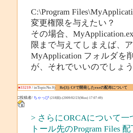
C:\Program Files\MyAppl
変更権限を与えたい？
その場合、MyApplicati
限まで与えてしまえば、
MyApplication フ
が、それでいいのでしょ
■33219
/ inTopicNo.9)
Re[3]: C#で開発したexeの配布について
□投稿者/
ちゃっぴ
(218回)-(2009/02/23(Mon) 17:07:49)
> さらにORCAについて
トール先のProgram Fi