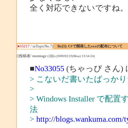
全く対応できないですね。
■33217
/ inTopicNo.7)
Re[3]: C#で開発したexeの配布について
□投稿者/ momiage
(2回)-(2009/02/23(Mon) 13:54:24)
■
No33055
(ちゃっぴ さん)
> こないだ書いたばっか
>
> Windows Installer で
法
>
http://blogs.wankuma.com/t