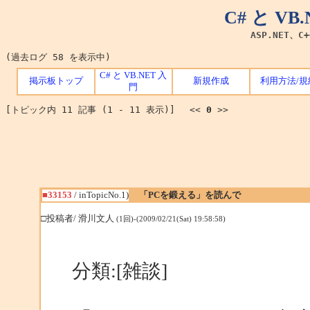
C# と V
ASP.NET、C
(過去ログ 58 を表示中)
C# と VB.NET 入
掲示板トップ
新規作成
利用方法/規
門
[トピック内 11 記事 (1 - 11 表示)] <<
0
>>
■33153
/ inTopicNo.1)
「PCを鍛える」を読んで
□投稿者/ 滑川文人
(1回)-(2009/02/21(Sat) 19:58:58)
分類:[雑談]