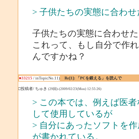
> 子供たちの実態に合わ
子供たちの実態に合わせ
これって、もし自分で作れ
んですかね？
■33215
/ inTopicNo.11)
Re[1]: 「PCを鍛える」を読んで
□投稿者/ ちゅき
(29回)-(2009/02/23(Mon) 12:55:26)
> この本では、例えば医
して使用しているが
> 自分にあったソフトを
が書かれている。