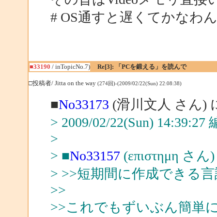
# OS通すと遅くてかなわ
■33190
/ inTopicNo.7)
Re[3]: 「PCを鍛える」を読んで
□投稿者/ Jitta on the way
(274回)-(2009/02/22(Sun) 22:08:38)
■
No33173
(滑川文人 さん)
> 2009/02/22(Sun) 14:39:
>
> ■
No33157
(επιστημη さ
> >>短期間に作成できる
>>
>>これでもずいぶん簡単