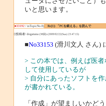
ュータにさせたいこと）
いと思います。
■33192
/ inTopicNo.8)
Re[1]: 「PCを鍛える」を読んで
□投稿者/ dogatana
(38回)-(2009/02/22(Sun) 23:47:15)
■
No33153
(滑川文人 さん)
> この本では、例えば医
して使用しているが
> 自分にあったソフトを
が書かれている。
「作成」が望ましいかどう