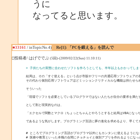
うに
なってると思います。
■33161
/ inTopicNo.4)
Re[1]: 「PCを鍛える」を読んで
□投稿者/ はげででぶ
(5回)-(2009/02/22(Sun) 11:10:11)
> 子供たちの実態に合わせたソフトを作ろうとしても、半年以上もかかってし
結局は、その「すぐ使える」という点が市販やフリーの共通応用ソフトウェアの長
その代わり個別応用ソフトウェアほどミッションクリティカルな機能は持たせられ
そういった

「現場でソフトを必要としているプログラマではない人たちが自分の要求を満たす
として割と現実的なのは、

「エクセルで関数とマクロ（ちょっとちゃんとやろうとすると結局はVBAになっち
であるような気がします。プログラミング言語に夢の進化を求めるより、早くてカ
# ところでプログラミング言語がプログラマ以外にもカンタンに使えるようになっ
# 医療や教育といった本職の合間にチョチョイと個別アプリを作れるようになった