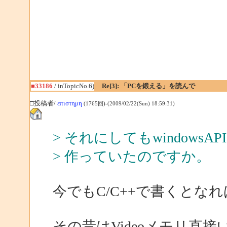
■33186
/ inTopicNo.6)
Re[3]: 「PCを鍛える」を読んで
□投稿者/
επιστημη
(1765回)-(2009/02/22(Sun) 18:59:31)
> それにしてもwindows
> 作っていたのですか。
今でもC/C++で書くとなれば
その昔はVideoメモリ直