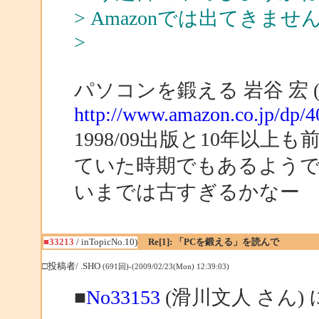
> Amazonでは出てきませ
>
パソコンを鍛える 岩谷 宏
http://www.amazon.co.jp/dp/
1998/09出版と10年以上も
ていた時期でもあるよう
いまでは古すぎるかなー
■33213
/ inTopicNo.10)
Re[1]: 「PCを鍛える」を読んで
□投稿者/ .SHO
(691回)-(2009/02/23(Mon) 12:39:03)
■
No33153
(滑川文人 さん)