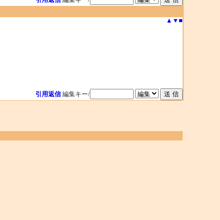
▲
▼
■
引用返信
編集キー/