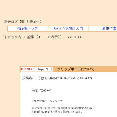
(過去ログ 58 を表示中)
掲示板トップ
C# と VB.NET 入門
新規作成
[トピック内 3 記事 (1 - 3 表示)] <<
0
>>
■33203
/ inTopicNo.1)
クリップボードについて
□投稿者/ こくばん
(4回)-(2009/02/23(Mon) 10:54:17)
分類:[C/C++]
MFCアプリケーションにて

自アプリから他アプリを起動して遠隔操作するため、

keybd_event()を使って動かしています。
