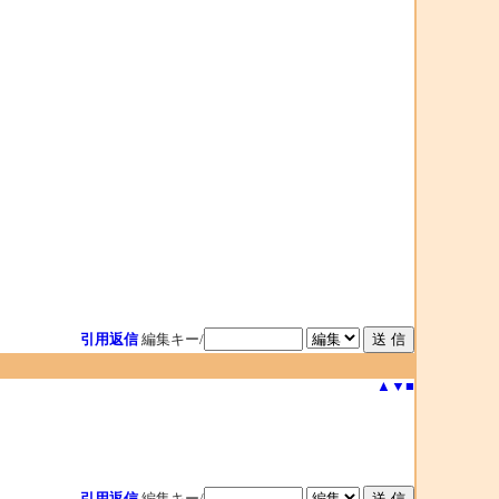
引用返信
編集キー/
▲
▼
■
引用返信
編集キー/