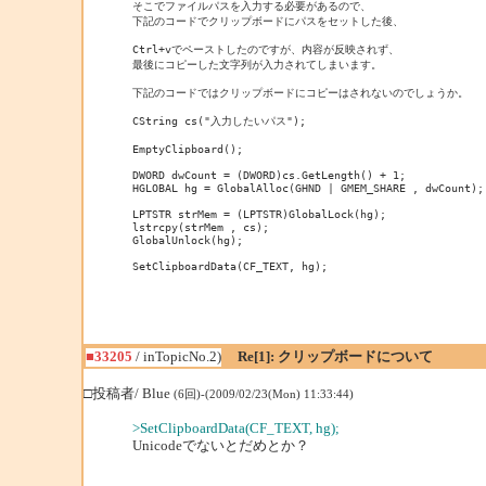
そこでファイルパスを入力する必要があるので、

下記のコードでクリップボードにパスをセットした後、

Ctrl+vでペーストしたのですが、内容が反映されず、

最後にコピーした文字列が入力されてしまいます。

下記のコードではクリップボードにコピーはされないのでしょうか。

CString cs("入力したいパス");

EmptyClipboard();

DWORD dwCount = (DWORD)cs.GetLength() + 1;

HGLOBAL hg = GlobalAlloc(GHND | GMEM_SHARE , dwCount);

LPTSTR strMem = (LPTSTR)GlobalLock(hg);

lstrcpy(strMem , cs);

GlobalUnlock(hg);

SetClipboardData(CF_TEXT, hg);
■33205
/ inTopicNo.2)
Re[1]: クリップボードについて
□投稿者/ Blue
(6回)-(2009/02/23(Mon) 11:33:44)
>SetClipboardData(CF_TEXT, hg);
Unicodeでないとだめとか？