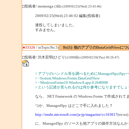
□投稿者/ momonga
(3回)-(2009/02/25(Wed) 23:43:46)
2009/02/25(Wed) 23:46:02 編集(投稿者)
連投してしまいました。
すみません。
■33326
/ inTopicNo.5)
Re[3]: 他のアプリのDataGridViewに
□投稿者/ 渋木宏明(ひどり)
(1090回)-(2009/02/26(Thu) 00:26:47)
> アプリのハンドル等を調べるためにManagedSpy(S
> ･System.Windows.Forms.DataGridView
> ･WindowsForms10.Window.8.app.0.2bf8098
> という記述が見られるのは何か参考になりますでしょ
なら、.NET Framework の Windows.Forms で作成さ
つか、ManagedSpy はどこで手に入れました？
http://msdn.microsoft.com/ja-jp/magazine/cc163617
(en-us)
に、ManagedSpy のソースも他アプリの操作方法な