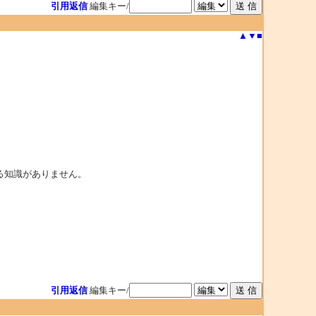
引用返信
編集キー/
▲
▼
■
る知識がありません。
引用返信
編集キー/