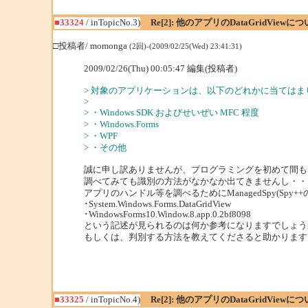
■33324
/ inTopicNo.3)
Re[2]: 他のアプリのDataGridViewに
□投稿者/ momonga
(2回)-(2009/02/25(Wed) 23:41:31)
2009/02/26(Thu) 00:05:47 編集(投稿者)
> 対象のアプリケーションは、以下のどれかに当てはま
>
> ・Windows SDK およびせいぜい MFC 程度
> ・Windows.Forms
> ・WPF
> ・その他
誠に申し訳ありませんが、プログラミングを初めて間も
調べてみても識別の方法がなかなか出てきませんし・・
アプリのハンドル等を調べるためにManagedSpy(Sp
･System.Windows.Forms.DataGridView
･WindowsForms10.Window.8.app.0.2bf8098
という記述が見られるのは何か参考になりますでしょう
もしくは、判別する方法を教えてくださると助かります
■33325
/ inTopicNo.4)
Re[2]: 他のアプリのDataGridViewに