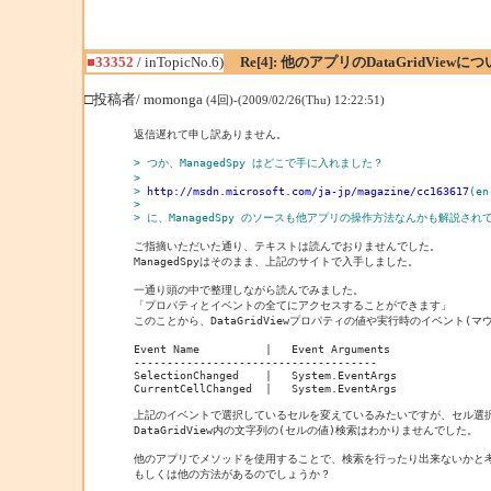
■33352
/ inTopicNo.6)
Re[4]: 他のアプリのDataGridViewに
□投稿者/ momonga
(4回)-(2009/02/26(Thu) 12:22:51)
返信遅れて申し訳ありません。

> つか、ManagedSpy はどこで手に入れました？
> 
> 
http://msdn.microsoft.com/ja-jp/magazine/cc163617
(en
> 
> に、ManagedSpy のソースも他アプリの操作方法なんかも解説さ
ご指摘いただいた通り、テキストは読んでおりませんでした。

ManagedSpyはそのまま、上記のサイトで入手しました。

一通り頭の中で整理しながら読んでみました。

「プロパティとイベントの全てにアクセスすることができます」

このことから、DataGridViewプロパティの値や実行時のイベント(
Event Name          |   Event Arguments

-------------------------------------

SelectionChanged    |   System.EventArgs

CurrentCellChanged  |   System.EventArgs

上記のイベントで選択しているセルを変えているみたいですが、セル選択
DataGridView内の文字列の(セルの値)検索はわかりませんでした。

他のアプリでメソッドを使用することで、検索を行ったり出来ないかと考
もしくは他の方法があるのでしょうか？