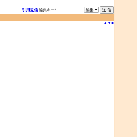
引用返信
編集キー/
▲
▼
■