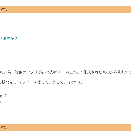
ついて。
りますか？
ない為、対象のアプリがどの技術ベースによって作成されたものかを判別す
・
y++の様な)というソフトを使っていまして、その中に
か？
。
ついて。