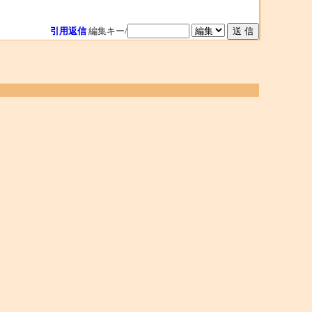
引用返信
編集キー/