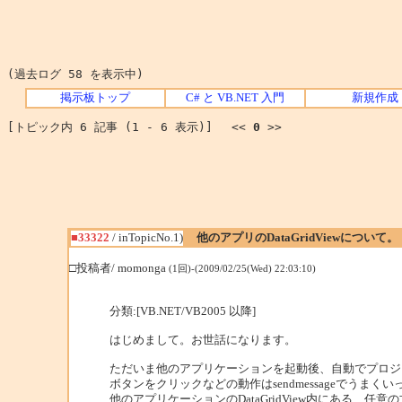
(過去ログ 58 を表示中)
掲示板トップ
C# と VB.NET 入門
新規作成
[トピック内 6 記事 (1 - 6 表示)] <<
0
>>
■33322
/ inTopicNo.1)
他のアプリのDataGridViewについて。
□投稿者/ momonga
(1回)-(2009/02/25(Wed) 22:03:10)
分類:[VB.NET/VB2005 以降]
はじめまして。お世話になります。
ただいま他のアプリケーションを起動後、自動でプロジ
ボタンをクリックなどの動作はsendmessageでうまくい
他のアプリケーションのDataGridView内にある