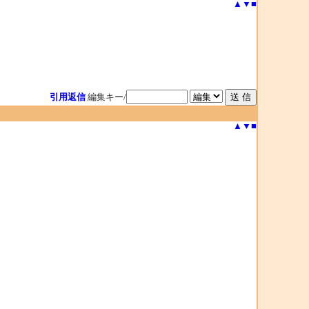
▲
▼
■
引用返信
編集キー/
▲
▼
■