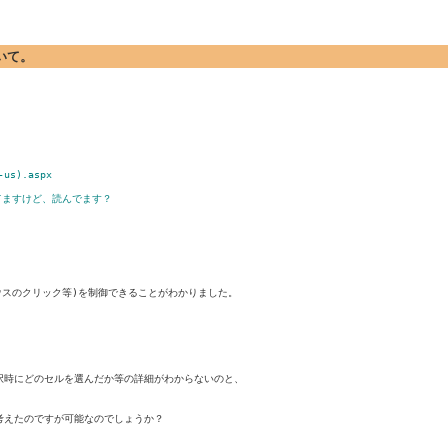
ついて。
-us).aspx
れてますけど、読んでます？
マウスのクリック等)を制御できることがわかりました。

時にどのセルを選んだか等の詳細がわからないのと、

えたのですが可能なのでしょうか？
