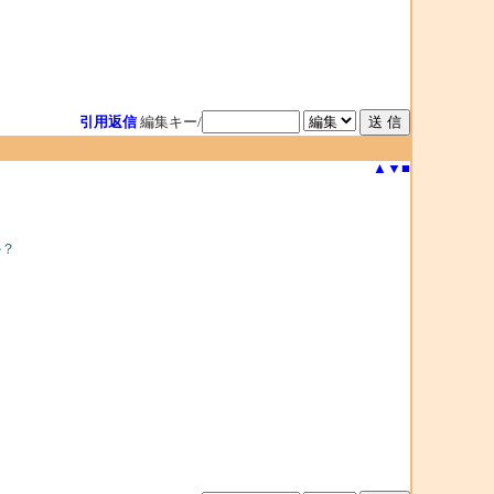
引用返信
編集キー/
▲
▼
■
か？