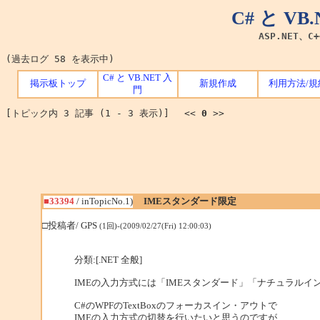
C# と V
ASP.NET、C
(過去ログ 58 を表示中)
C# と VB.NET 入
掲示板トップ
新規作成
利用方法/規
門
[トピック内 3 記事 (1 - 3 表示)] <<
0
>>
■33394
/ inTopicNo.1)
IMEスタンダード限定
□投稿者/ GPS
(1回)-(2009/02/27(Fri) 12:00:03)
分類:[.NET 全般]
IMEの入力方式には「IMEスタンダード」「ナチュラルイ
C#のWPFのTextBoxのフォーカスイン・アウトで
IMEの入力方式の切替を行いたいと思うのですが、