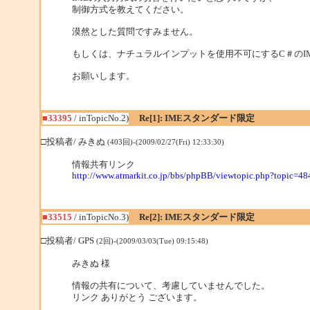
制御方式を教えてください。
漠然とした質問ですみません。
もしくは、ナチュラルインプットを使用不可にするC＃のI
お願いします。
■33395
/ inTopicNo.2)
Re[1]: IMEスタンダード限定
□投稿者/ みきぬ
(403回)-(2009/02/27(Fri) 12:33:30)
情報共有リンク
http://www.atmarkit.co.jp/bbs/phpBB/viewtopic.php?topic=
■33515
/ inTopicNo.3)
Re[2]: IMEスタンダード限定
□投稿者/ GPS
(2回)-(2009/03/03(Tue) 09:15:48)
みきぬ 様
情報の共有について、考慮していませんでした。
リンク ありがとう ございます。