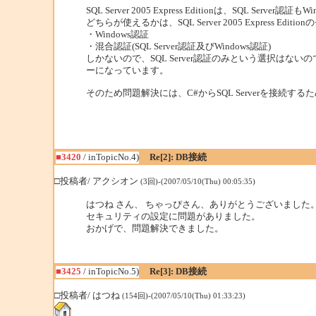
SQL Server 2005 Express Editionは、SQL Server
どちらが使えるかは、SQL Server 2005 Express
・Windows認証
・混合認証(SQL Server認証及びWindows認証)
しかないので、SQL Server認証のみという選択はないの
ーになっています。
そのため問題解決には、C#からSQL Serverを接
■3420
/ inTopicNo.4)
Re[2]: DB接続
□投稿者/ アクシオン
(3回)-(2007/05/10(Thu) 00:05:35)
はつね さん、 ちゃっぴさん、ありがとうございました
セキュリティの設定に問題がありました。
おかげで、問題解決できました。
■3425
/ inTopicNo.5)
Re[3]: DB接続
□投稿者/ はつね
(154回)-(2007/05/10(Thu) 01:33:23)