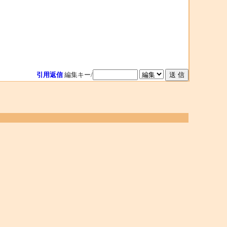
引用返信
編集キー/