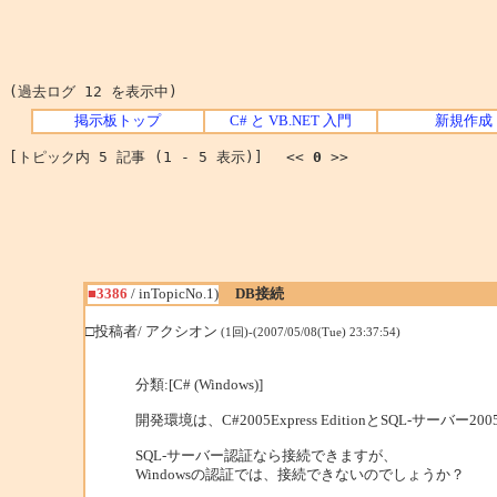
(過去ログ 12 を表示中)
掲示板トップ
C# と VB.NET 入門
新規作成
[トピック内 5 記事 (1 - 5 表示)] <<
0
>>
■3386
/ inTopicNo.1)
DB接続
□投稿者/ アクシオン
(1回)-(2007/05/08(Tue) 23:37:54)
分類:[C# (Windows)]
開発環境は、C#2005Express EditionとSQL-サーバー2005E
SQL-サーバー認証なら接続できますが、
Windowsの認証では、接続できないのでしょうか？