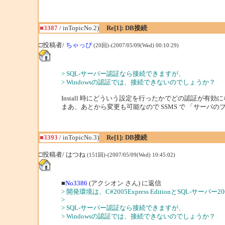
■3387
/ inTopicNo.2)
Re[1]: DB接続
□投稿者/
ちゃっぴ
(20回)-(2007/05/09(Wed) 00:10:29)
> SQL-サーバー認証なら接続できますが、
> Windowsの認証では、接続できないのでしょうか？
Install 時にどういう設定を行ったかでどの認証が有
まあ、あとから変更も可能なので SSMS で 「サーバ
■3393
/ inTopicNo.3)
Re[1]: DB接続
□投稿者/ はつね
(151回)-(2007/05/09(Wed) 10:45:02)
■
No3386
(アクシオン さん) に返信
> 開発環境は、C#2005Express EditionとSQL-サーバー2005
>
> SQL-サーバー認証なら接続できますが、
> Windowsの認証では、接続できないのでしょうか？