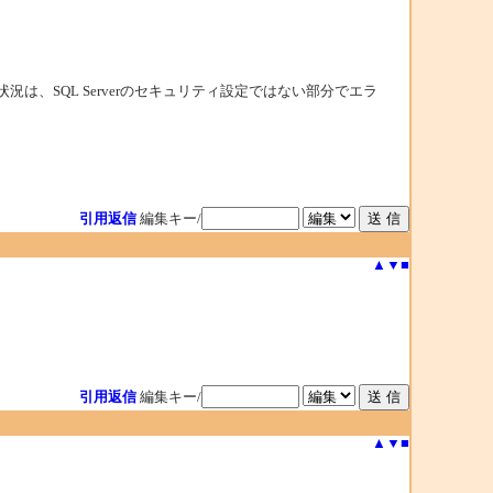
う状況は、SQL Serverのセキュリティ設定ではない部分でエラ
引用返信
編集キー/
▲
▼
■
引用返信
編集キー/
▲
▼
■