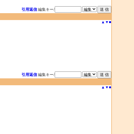
引用返信
編集キー/
▲
▼
■
引用返信
編集キー/
▲
▼
■