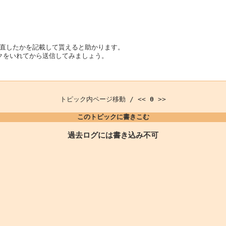
直したかを記載して貰えると助かります。
クをいれてから送信してみましょう。
トピック内ページ移動 / <<
0
>>
このトピックに書きこむ
過去ログには書き込み不可