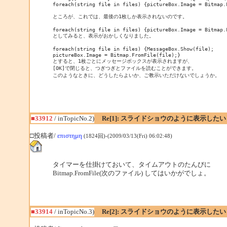
foreach(string file in files) {pictureBox.Image = Bitmap.F
ところが、これでは、最後の1枚しか表示されないのです。

foreach(string file in files) {pictureBox.Image = Bitmap.
としてみると、表示がおかしくなりました。

foreach(string file in files) {MessageBox.Show(file);

pictureBox.Image = Bitmap.FromFile(file);}

とすると、1枚ごとにメッセージボックスが表示されますが、

[OK]で閉じると、つぎつぎとファイルを読むことができます。

このようなときに、どうしたらよいか、ご教示いただけないでしょうか。
■33912
/ inTopicNo.2)
Re[1]: スライドショウのように表示したい
□投稿者/
επιστημη
(1824回)-(2009/03/13(Fri) 06:02:48)
タイマーを仕掛けておいて、タイムアウトのたんびに
Bitmap.FromFile(次のファイル) してはいかがでしょ。
■33914
/ inTopicNo.3)
Re[2]: スライドショウのように表示したい