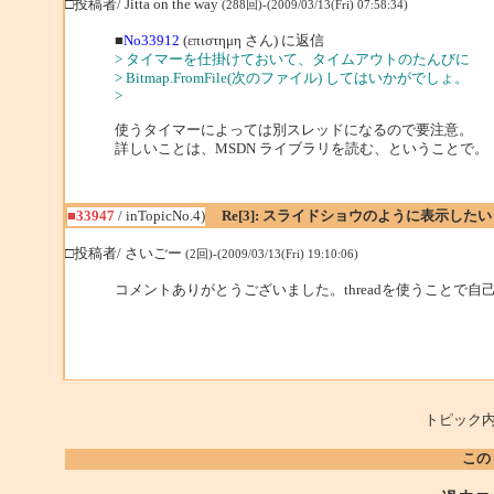
□投稿者/ Jitta on the way
(288回)-(2009/03/13(Fri) 07:58:34)
■
No33912
(επιστημη さん) に返信
> タイマーを仕掛けておいて、タイムアウトのたんびに
> Bitmap.FromFile(次のファイル) してはいかがでしょ。
>
使うタイマーによっては別スレッドになるので要注意。
詳しいことは、MSDN ライブラリを読む、ということで。
■33947
/ inTopicNo.4)
Re[3]: スライドショウのように表示したい
□投稿者/ さいごー
(2回)-(2009/03/13(Fri) 19:10:06)
コメントありがとうございました。threadを使うことで自
トピック内
この