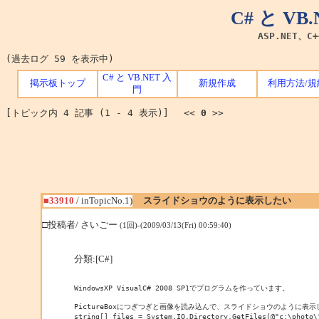
C# と V
ASP.NET、C
(過去ログ 59 を表示中)
C# と VB.NET 入
掲示板トップ
新規作成
利用方法/規
門
[トピック内 4 記事 (1 - 4 表示)] <<
0
>>
■33910
/ inTopicNo.1)
スライドショウのように表示したい
□投稿者/ さいごー
(1回)-(2009/03/13(Fri) 00:59:40)
分類:[C#]
WindowsXP VisualC# 2008 SP1でプログラムを作っています。

PictureBoxにつぎつぎと画像を読み込んで、スライドショウのように表示
string[] files = System.IO.Directory.GetFiles(@"c:\photo\"