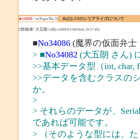
■34089
/ inTopicNo.3)
Re[2]: C#のシリアライズについて
□投稿者/ 大五朗
(2回)-(2009/03/18(Wed) 19:57:49)
■
No34086
(魔界の仮面弁士 
> ■
No34082
(大五朗 さん) 
>>基本データ型（int, char,
>>データを含むクラスの
か。
>
> それらのデータが、Seriali
であれば可能です。
> （そのような型には、たとえば、i