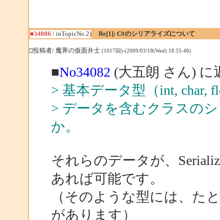
■34086
/ inTopicNo.2)
Re[1]: C#のシリアライズについて
□投稿者/ 魔界の仮面弁士
(1017回)-(2009/03/18(Wed) 18:55:48)
■
No34082
(大五朗 さん) に
> 基本データ型（int, char,
> データを含むクラスの
か。
それらのデータが、Serializa
あれば可能です。
（そのような型には、たとえば、in
があります）