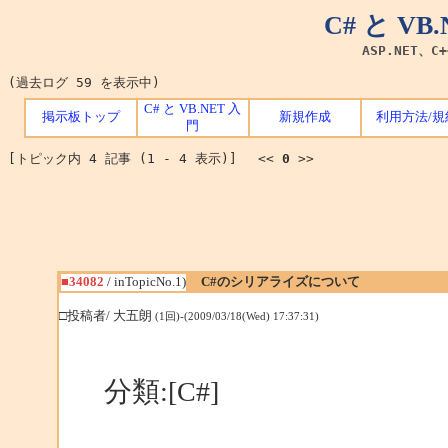
C# と V
ASP.NET、C
(過去ログ 59 を表示中)
C# と VB.NET 入
掲示板トップ
新規作成
利用方法/規
門
[トピック内 4 記事 (1 - 4 表示)] <<
0
>>
■34082
/ inTopicNo.1)
C#のシリアライズについて
□投稿者/ 大五朗
(1回)-(2009/03/18(Wed) 17:37:31)
分類:[C#]