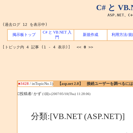
C# と V
ASP.NET、C
(過去ログ 12 を表示中)
C# と VB.NET 入
掲示板トップ
新規作成
利用方法/規
門
[トピック内 4 記事 (1 - 4 表示)] <<
0
>>
■3428
/ inTopicNo.1)
【asp.net 2.0】 接続ユーザーを調べるに
□投稿者/ かず
(1回)-(2007/05/10(Thu) 11:28:06)
分類:[VB.NET (ASP.NET)]