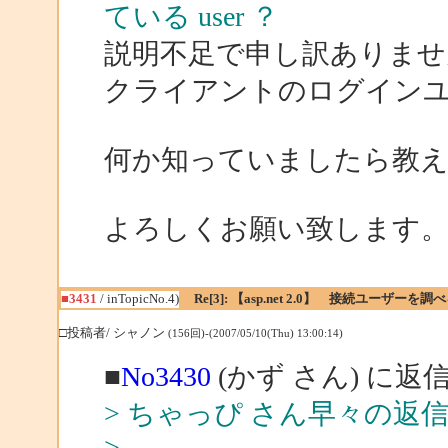
ている user ？
説明不足で申し訳ありませ
クライアントのログイン
何か知っていましたら教
よろしくお願い致します
■3431
/ inTopicNo.4)
Re[3]: 【asp.net 2.0】 接続ユーザーを
□投稿者/ シャノン
(156回)-(2007/05/10(Thu) 13:00:14)
■
No3430
(かず さん) に返
> ちゃっぴ さん早々の
>