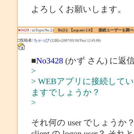
よろしくお願いします。
■3429
/ inTopicNo.2)
Re[1]: 【asp.net 2.0】 接続ユーザーを
□投稿者/
ちゃっぴ
(22回)-(2007/05/10(Thu) 12:45:00)
■
No3428
(かず さん) に返
>
> WEBアプリに接続し
ますでしょうか？
>
それ何の user でしょうか
client の logon user