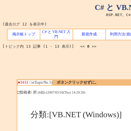
C# と V
ASP.NET、C
(過去ログ 12 を表示中)
C# と VB.NET 入
掲示板トップ
新規作成
利用方法/規
門
[トピック内 13 記事 (1 - 13 表示)] <<
0
>>
■3432
/ inTopicNo.1)
ボタンクリックせずに。
□投稿者/ 所
(6回)-(2007/05/10(Thu) 14:29:20)
分類:[VB.NET (Windows)]