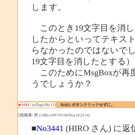
します。
このとき19文字目を消し
したからといってテキスト
らなかったのではないでし
19文字目を消したとする）
このためにMsgBoxが
うでしょうか？
■3444
/ inTopicNo.11)
Re[6]: ボタンクリックせずに。
□投稿者/ 所
(13回)-(2007/05/10(Thu) 16:22:14)
■
No3441
(HIRO さん) に返