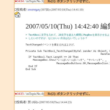
■3434
/ inTopicNo.3)
Re[1]: ボタンクリックせずに。
□投稿者/
επιστημη
(507回)-(2007/05/10(Thu) 14:41:10)
2007/05/10(Thu) 14:42:4
> TextBoxに文字を入れて、20文字を超えた瞬間にMsgBoxを表示させる
> したいのですが、なにかいい方法はないでしょうか？
TextChangedイベントを捕まえればよさげ。

Private Sub TextBox1_TextChanged(ByVal sender As Object, B
                                                   Handles
  If TextBox1.Text.Length >= 20 Then

     MessageBox.Show("いっぱいいっぱいっす", "ヤバいっす", _

                     MessageBoxButtons.OK,MessageBoxIcon.I
  End If

End Sub
■3435
/ inTopicNo.4)
Re[2]: ボタンクリックせずに。
□投稿者/ 所
(8回)-(2007/05/10(Thu) 14:44:23)