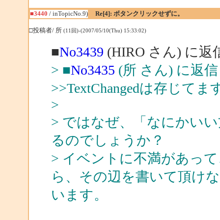
■3440
/ inTopicNo.9)
Re[4]: ボタンクリックせずに。
□投稿者/ 所
(11回)-(2007/05/10(Thu) 15:33:02)
■
No3439
(HIRO さん) に返
> ■
No3435
(所 さん) に返信
>>TextChangedは存じてま
>
> ではなぜ、「なにかい
るのでしょうか？
> イベントに不満があっ
ら、その辺を書いて頂け
います。