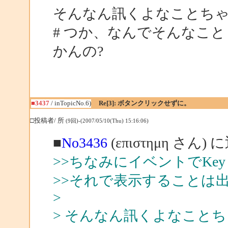
そんなん訊くよなことち
# つか、なんでそんなことした
かんの?
■3437
/ inTopicNo.6)
Re[3]: ボタンクリックせずに。
□投稿者/ 所
(9回)-(2007/05/10(Thu) 15:16:06)
■
No3436
(επιστημη さん) 
>>ちなみにイベントでKey 
>>それで表示することは
>
> そんなん訊くよなこと