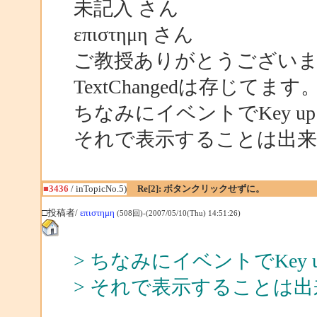
未記入 さん
επιστημη さん
ご教授ありがとうござい
TextChangedは存じてます
ちなみにイベントでKey u
それで表示することは出
■3436
/ inTopicNo.5)
Re[2]: ボタンクリックせずに。
□投稿者/
επιστημη
(508回)-(2007/05/10(Thu) 14:51:26)
> ちなみにイベントでKey 
> それで表示することは