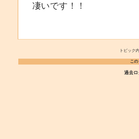
凄いです！！
トピック内
この
過去ロ