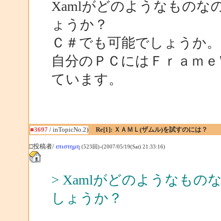
Xamlがどのようなもの
ょうか？
Ｃ＃でも可能でしょうか。
自分のＰＣにはＦｒａｍｅ
ています。
■3697
/ inTopicNo.2)
Re[1]: ＸＡＭＬ(ザムル)を試すのには？
□投稿者/
επιστημη
(523回)-(2007/05/19(Sat) 21:33:16)
> Xamlがどのようなも
しょうか？