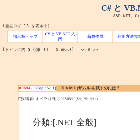
C# と V
ASP.NET、C
(過去ログ 13 を表示中)
C# と VB.NET 入
掲示板トップ
新規作成
利用方法/規
門
[トピック内 5 記事 (1 - 5 表示)] <<
0
>>
■3694
/ inTopicNo.1)
ＸＡＭＬ(ザムル)を試すのには？
□投稿者/ オベラ
(1回)-(2007/05/19(Sat) 20:14:14)
分類:[.NET 全般]