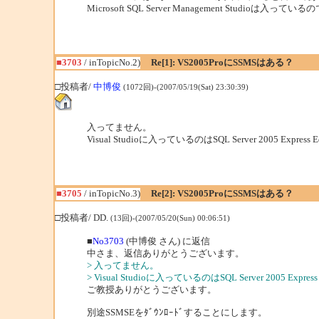
Microsoft SQL Server Management Studioは入っ
■3703
/ inTopicNo.2)
Re[1]: VS2005ProにSSMSはある？
□投稿者/
中博俊
(1072回)-(2007/05/19(Sat) 23:30:39)
入ってません。
Visual Studioに入っているのはSQL Server 2005 Expres
■3705
/ inTopicNo.3)
Re[2]: VS2005ProにSSMSはある？
□投稿者/ DD.
(13回)-(2007/05/20(Sun) 00:06:51)
■
No3703
(中博俊 さん) に返信
中さま、返信ありがとうございます。
> 入ってません。
> Visual Studioに入っているのはSQL Server 2005 Expr
ご教授ありがとうございます。
別途SSMSEをﾀﾞｳﾝﾛｰﾄﾞすることにします。