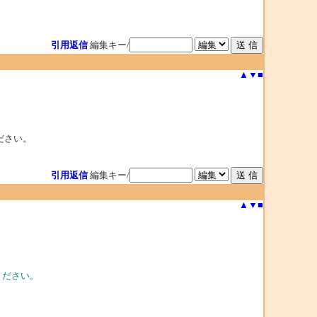
引用返信
編集キー/
▲
▼
■
てください。
引用返信
編集キー/
▲
▼
■
入れてください。