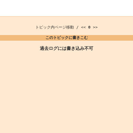
トピック内ページ移動 / <<
0
>>
このトピックに書きこむ
過去ログには書き込み不可