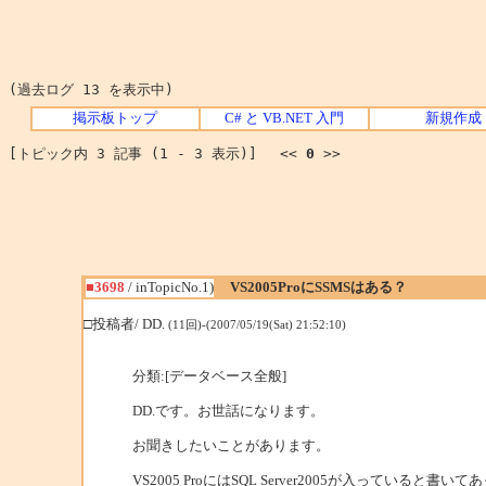
(過去ログ 13 を表示中)
掲示板トップ
C# と VB.NET 入門
新規作成
[トピック内 3 記事 (1 - 3 表示)] <<
0
>>
■3698
/ inTopicNo.1)
VS2005ProにSSMSはある？
□投稿者/ DD.
(11回)-(2007/05/19(Sat) 21:52:10)
分類:[データベース全般]
DD.です。お世話になります。
お聞きしたいことがあります。
VS2005 ProにはSQL Server2005が入っていると書