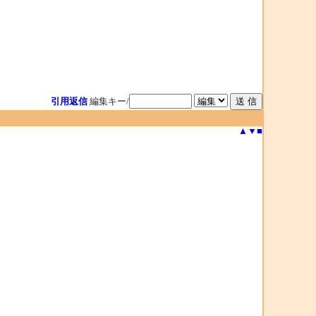
引用返信
編集キー/
▲
▼
■