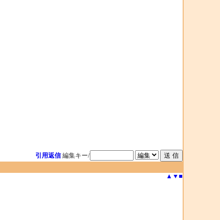
引用返信
編集キー/
▲
▼
■