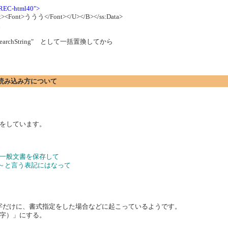
/REC-html40">
<Font>ううう</Font></U></B></ss:Data>
。
 id="SearchString" として一括置換してから
ト)の読み込み方について
をしています。
の状態で一般文書を保存して
a ～と言う表記にはなって
文字だけに、書式指定をした場合などに起こっているようです。
字）」にする。