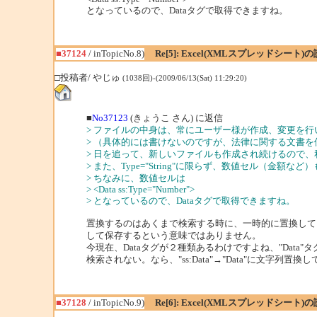
となっているので、Dataタグで取得できますね。
■37124
/ inTopicNo.8)
Re[5]: Excel(XMLスプレッドシー
□投稿者/ やじゅ
(1038回)-(2009/06/13(Sat) 11:29:20)
■
No37123
(きょうこ さん) に返信
> ファイルの中身は、常にユーザー様が作成、変更を行
> （具体的には書けないのですが、法律に関する文書
> 日を追って、新しいファイルも作成され続けるので
> また、Type="String"に限らず、数値セル（金額
> ちなみに、数値セルは
> <Data ss:Type="Number">
> となっているので、Dataタグで取得できますね。
置換するのはあくまで検索する時に、一時的に置換して
して保存するという意味ではありません。
今現在、Dataタグが２種類あるわけですよね、"Data"タグと"ss
検索されない。なら、"ss:Data"→"Data"に文字列
■37128
/ inTopicNo.9)
Re[6]: Excel(XMLスプレッドシー