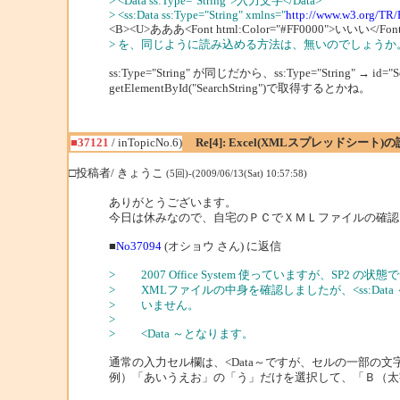
> <Data ss:Type="String">入力文字</Data>
> <ss:Data ss:Type="String" xmlns="
http://www.w3.org/TR
<B><U>あああ<Font html:Color="#FF0000">いいい</Font>
> を、同じように読み込める方法は、無いのでしょうか
ss:Type="String" が同じだから、ss:Type="String" →
getElementById("SearchString")で取得するとかね。
■37121
/ inTopicNo.6)
Re[4]: Excel(XMLスプレッドシー
□投稿者/ きょうこ
(5回)-(2009/06/13(Sat) 10:57:58)
ありがとうございます。
今日は休みなので、自宅のＰＣでＸＭＬファイルの確認
■
No37094
(オショウ さん) に返信
> 2007 Office System 使っていますが、SP2 
> XMLファイルの中身を確認しましたが、<ss:Dat
> いません。
>
> <Data ～となります。
通常の入力セル欄は、<Data～ですが、セルの一部の
例）「あいうえお」の「う」だけを選択して、「Ｂ（太