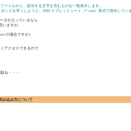
celファイルから、該当する文字を含むものを一覧表示します。
、レスポンスを早くしようと、XMLスプレッドシート（*.xml）形式で保存してい
ータが入っているなら
と思いますが。
a Object の場合ですが）
なくアクセスできるので
駄ね・・・
ト)の読み込み方について