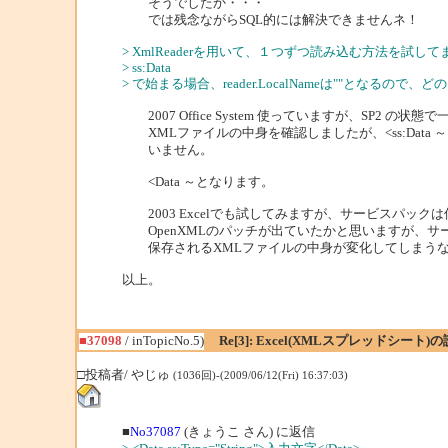
そうでしたか・・・
では残念ながらSQL的には解決できませんネ！
> XmlReaderを用いて、１つずつ読み込む方法を試し
> ss:Data
> で始まる場合、reader.LocalNameは""となる
2007 Office System 使っていますが、SP2 の状
XMLファイルの中身を確認しましたが、<ss:Data
いません。
<Data ～となります。
2003 Excelでも試してみますが、サービスパック
OpenXMLのパッチが出ていたかと思いますが、サ
保存されるXMLファイルの中身が変化してしまうな
以上。
■37098
/ inTopicNo.5)
Re[3]: Excel(XMLスプレッドシー
□投稿者/ やじゅ
(1036回)-(2009/06/12(Fri) 16:37:03)
■
No37087
(きょうこ さん) に返信