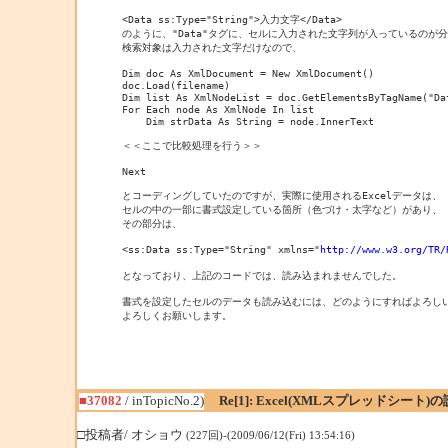
<Data ss:Type="String">入力文字</Data>

のように、"Data"タグに、セルに入力された文字列が入っているのが分
検索対象は入力された文字だけなので、

Dim doc As XmlDocument = New XmlDocument()

doc.Load(filename)

Dim list As XmlNodeList = doc.GetElementsByTagName("Dat
For Each node As XmlNode In list

    Dim strData As String = node.InnerText

＜＜ここで比較処理を行う＞＞

Next

とコーディングしていたのですが、実際に使用されるExcelデータは、

セルの中の一部に書式設定している箇所（色づけ・太字など）があり、

その部分は、

<ss:Data ss:Type="String" xmlns="
http://www.w3.org/TR/
となっており、上記のコードでは、読み込まれませんでした。

書式を設定したセルのデータも読み込むには、どのようにすればよろしい
よろしくお願いします。
■37082
/ inTopicNo.2)
Re[1]: Excel(XMLスプレッドシー
□投稿者/ オショウ
(227回)-(2009/06/12(Fri) 13:54:16)