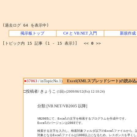
(過去ログ 64 を表示中)
掲示板トップ
C# と VB.NET 入門
新規作成
[トピック内 15 記事 (1 - 15 表示)] <<
0
>>
■37063
/ inTopicNo.1)
Excel(XMLスプレッドシート)の読み
□投稿者/ きょうこ
(1回)-(2009/06/12(Fri) 12:10:24)
分類:[VB.NET/VB2005 以降]
VB2005にて、Excelの文字を検索するプログラムを作成中です。

Excelのバージョンは2003です。

検索する文字を入力し、検索対象フォルダ以下のExcelファイルから、
対象となるExcelファイルは1000以上になるため、レスポンスを早くし