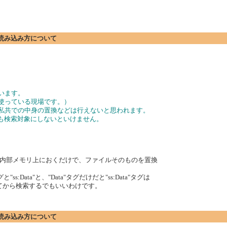
ト)の読み込み方について
います。
を使っている現場です。）
、私共での中身の置換などは行えないと思われます。
など）も検索対象にしないといけません。
内部メモリ上におくだけで、ファイルそのものを置換
:Data"と、"Data"タグだけだと"ss:Data"タグは
置換してから検索するでもいいわけです。
ト)の読み込み方について