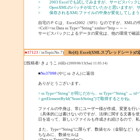
> 2003 Excelでも試してみますが、サービスパッ
> OpenXMLのパッチが出ていたかと思いますが、
> 保存されるXMLファイルの中身が変化してしまう
自宅のＰＣは、Excel2002（SP3）なのですが、XML
<Cell><ss:Data ss:Type="String" xmlns="http～～～
サービスパックによるデータの変化は、他の環境で確認
■37123
/ inTopicNo.7)
Re[4]: Excel(XMLスプレッドシー
□投稿者/ きょうこ
(6回)-(2009/06/13(Sat) 11:05:14)
■
No37098
(やじゅ さん) に返信
ありがとうございます。
> ss:Type="String" が同じだから、ss:Type="String" 
> getElementById("SearchString")で取得するとかね。
ファイルの中身は、常にユーザー様が作成、変更を行い
（具体的には書けないのですが、法律に関する文書を使
日を追って、新しいファイルも作成され続けるので、私
また、Type="String"に限らず、数値セル（金額な
ちなみに、数値セルは
<Data ss:Type="Number">