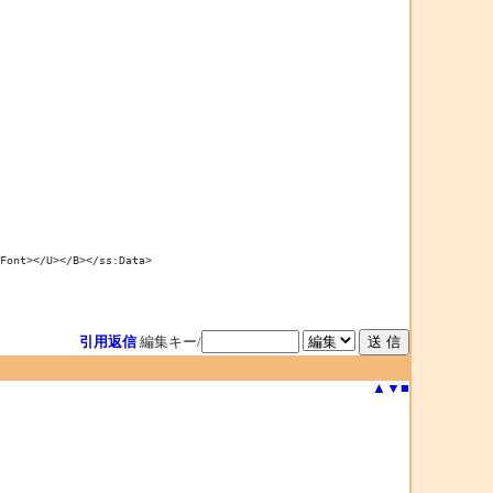
nt></U></B></ss:Data>

引用返信
編集キー/
▲
▼
■