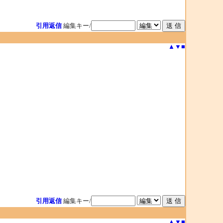
引用返信
編集キー/
▲
▼
■
引用返信
編集キー/
▲
▼
■