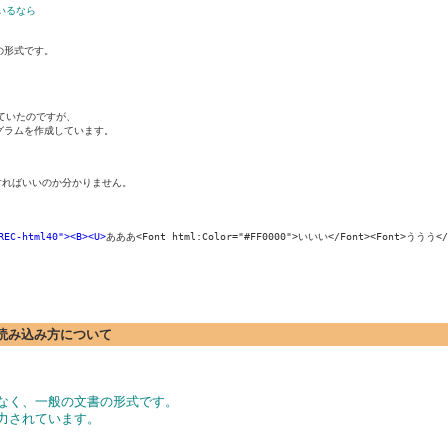
いるなら
形式です。

ていたのですが、

グラムを作成しています。

断すればいいのか分かりません。

REC-html40"><B><U>
あああ<Font html:Color="#FF0000">いいい</Font><Font>ううう</Fo
ト)の読み込み方について
はなく、一般の文書の形式です。
力されています。