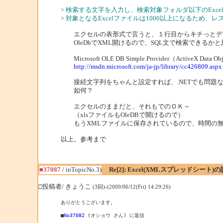
> 検索する文字を入力し、検索対象フォルダ以下のEx
> 対象となるExcelファイルは1000以上になるため
エクセルの表形式で言うと、１行目からキチっとデ
OleDbでXML開けるので、SQL文で検索できるか
Microsoft OLE DB Simple Provider（ActiveX Dat
http://msdn.microsoft.com/ja-jp/library/cc426809.aspx
接続文字列をちゃんと設定すれば、.NETでも問題
如何？
エクセルのままだと、それもでのＯＫ～
（xlsファイルもOleDBで開けるので）
もうXMLファイルに保存されているので、時間の無
以上。参考まで
■37087
/ inTopicNo.3)
Re[2]: Excel(XMLスプレッドシー
□投稿者/ きょうこ
(3回)-(2009/06/12(Fri) 14:29:26)
ありがとうございます。

■
No37082
 (オショウ さん) に返信
