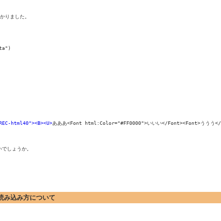
かりました。

a")

REC-html40"><B><U>
あああ<Font html:Color="#FF0000">いいい</Font><Font>ううう</Fo
でしょうか。

ト)の読み込み方について