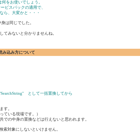
クは何をお使いでしょう。
サービスパックの適用で、
なら、大変かと・・・
の中身は同じでした。
してみないと分かりませんね。
ト)の読み込み方について
→ id="SearchString" として一括置換してから
ます。
っている現場です。）
共での中身の置換などは行えないと思われます。
ど）も検索対象にしないといけません。