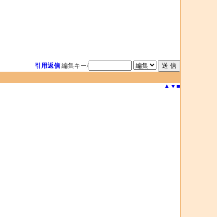
引用返信
編集キー/
▲
▼
■