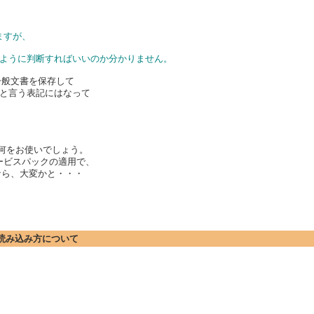
てますが、
ので、どのように判断すればいいのか分かりません。
態で一般文書を保存して
 ～と言う表記にはなって
は何をお使いでしょう。
ービスパックの適用で、
ら、大変かと・・・
ト)の読み込み方について