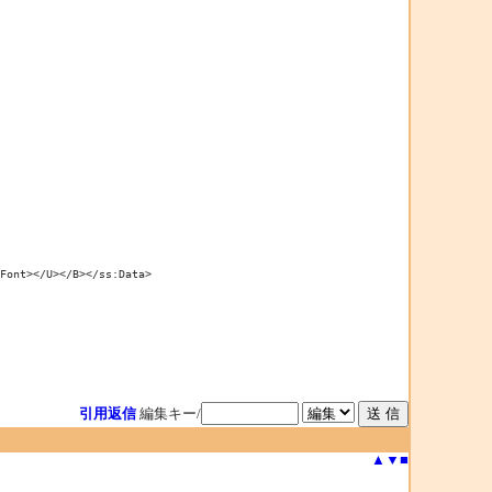
nt></U></B></ss:Data>

引用返信
編集キー/
▲
▼
■