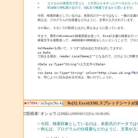
> 　　エクセルの表形式で言うと、１行目からキチっとデータが入って
> 　　OleDbでXML開けるので、SQL文で検索できるかと思いますが。
今回、検索対象としているのは、表形式のデータではなく、一般の文書の
例えば、プログラムの仕様書などのように、文章が入力されています。

その為に、ＳＱＬでの取得とは少し異なるように思っています。

今まで、通常のWindowsの検索画面を使って、Excel文書の検索を行っ
検索文字を複数使って、AND検索やOR検索をしたいということで、プロ
XmlReaderを用いて、１つずつ読み込む方法を試してますが、

ss:Data 

で始まる場合、reader.LocalNameは""となるので、どのように判
<Data ss:Type="String">入力文字</Data>

と、

<ss:Data ss:Type="String" xmlns="
http://www.w3.org/TR/
■37094
/ inTopicNo.4)
Re[3]: Excel(XMLスプレッドシー
□投稿者/ オショウ
(228回)-(2009/06/12(Fri) 16:06:09)
> 今回、検索対象としているのは、表形式のデータで
> 例えば、プログラムの仕様書などのように、文章が入