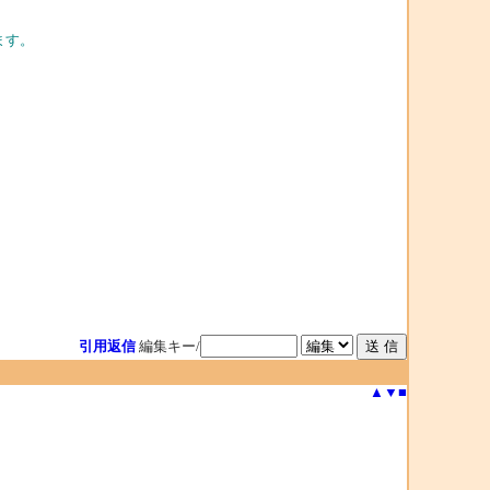
ます。
引用返信
編集キー/
▲
▼
■