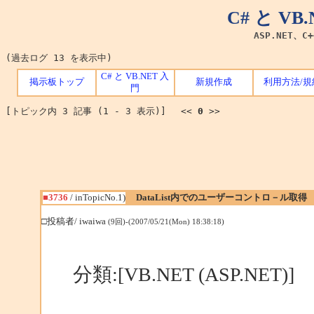
C# と V
ASP.NET、C
(過去ログ 13 を表示中)
C# と VB.NET 入
掲示板トップ
新規作成
利用方法/規
門
[トピック内 3 記事 (1 - 3 表示)] <<
0
>>
■3736
/ inTopicNo.1)
DataList内でのユーザーコントロ－ル取得
□投稿者/ iwaiwa
(9回)-(2007/05/21(Mon) 18:38:18)
分類:[VB.NET (ASP.NET)]