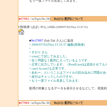
もう一度ファイル見直してみます。
■37902
/ inTopicNo.29)
Re[21]: 配列について
□投稿者/ ぱぱいやん
(49回)-(2009/07/02(Thu) 15:47:51)
■
No37897
(Sak-Tak さん) に返信
> 2009/07/02(Thu) 15:33:57 編集(投稿者)
>
> すがり さん
> vistaにて試してみました。
> 全く問題なく配列に入っているようです。
> 正常に出力しています。（ReadLine()は追加させて
> case1もcase2も正常です。
> あれー。ということはファイルの読み込みに問題があ
> 改行はチェックしたのですが。
> もう一度ファイル見直してみます。
処理の対象となるデータを表示させるなどして、視覚的
■37904
/ inTopicNo.30)
Re[22]: 配列について