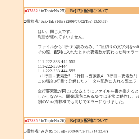
■37882
/ inTopicNo.25)
Re[17]: 配列について
□投稿者/ Sak-Tak
(16回)-(2009/07/02(Thu) 13:53:39)
はい。同じ人です。
報告が遅れてすいません。
ファイルから1行づつ読み込み、"-"区切りの文字列をsp
その際、配列に入れたときの要素数が変わった時エラー
111-222-333-444-555
111-222-333-444
111-222-333-444-555
（1行目→要素数5 2行目→要素数4 3行目→要素数5
この場合3行目で分解したデータを配列に入れる際エラ
全行要素数が同じになるようにファイルを書き換えると
しかしながら、開発環境にあるXPでは正常に動作し、vi
別のVista搭載機でも同じでエラーになりました。
■37885
/ inTopicNo.26)
Re[18]: 配列について
□投稿者/ みきぬ
(505回)-(2009/07/02(Thu) 14:22:47)