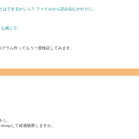
とはできるかしら？ ファイルから読み込むかわりに、
うな感じで。
プログラム作ってもう一度検証してみます。
ch し、
果 をdumpして経過観察しますか。