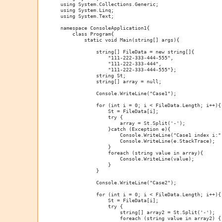
using System.Collections.Generic;

using System.Linq;

using System.Text;

namespace ConsoleApplication1{

    class Program{

        static void Main(string[] args){

            string[] FileData = new string[]{

                "111-222-333-444-555",

                "111-222-333-444",

                "111-222-333-444-555"};

            string St;

            string[] array = null;

            Console.WriteLine("Case1");

            for (int i = 0; i < FileData.Length; i++){

                St = FileData[i];

                try {

                    array = St.Split('-');

                }catch (Exception e){

                    Console.WriteLine("Case1 index i:" 
                    Console.WriteLine(e.StackTrace);

                }

                foreach (string value in array){

                    Console.WriteLine(value);

                }

            }

            Console.WriteLine("Case2");

            for (int i = 0; i < FileData.Length; i++){

                St = FileData[i];

                try {

                    string[] array2 = St.Split('-');

                    foreach (string value in array2) {
