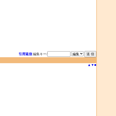
引用返信
編集キー/
▲
▼
■