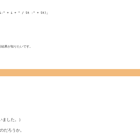
:" + i + " / St :" + St);

行結果が知りたいです。
らいました。）
のだろうか。