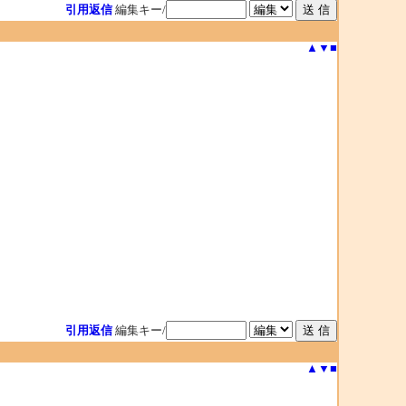
引用返信
編集キー/
▲
▼
■
引用返信
編集キー/
▲
▼
■