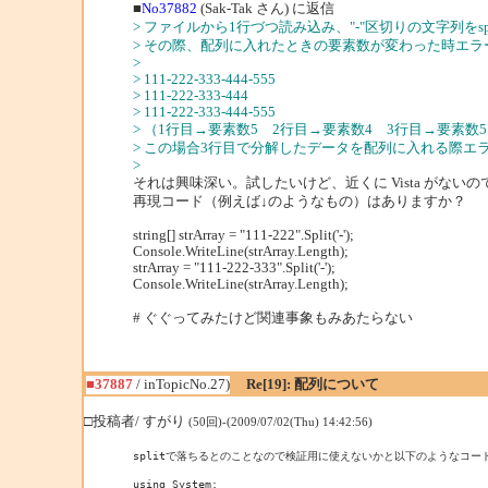
■
No37882
(Sak-Tak さん) に返信
> ファイルから1行づつ読み込み、"-"区切りの文字列をs
> その際、配列に入れたときの要素数が変わった時エラ
>
> 111-222-333-444-555
> 111-222-333-444
> 111-222-333-444-555
> （1行目→要素数5 2行目→要素数4 3行目→要素数
> この場合3行目で分解したデータを配列に入れる際エ
>
それは興味深い。試したいけど、近くに Vista がない
再現コード（例えば↓のようなもの）はありますか？
string[] strArray = "111-222".Split('-');
Console.WriteLine(strArray.Length);
strArray = "111-222-333".Split('-');
Console.WriteLine(strArray.Length);
# ぐぐってみたけど関連事象もみあたらない
■37887
/ inTopicNo.27)
Re[19]: 配列について
□投稿者/ すがり
(50回)-(2009/07/02(Thu) 14:42:56)
splitで落ちるとのことなので検証用に使えないかと以下のようなコー
using System;
