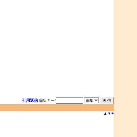
引用返信
編集キー/
▲
▼
■