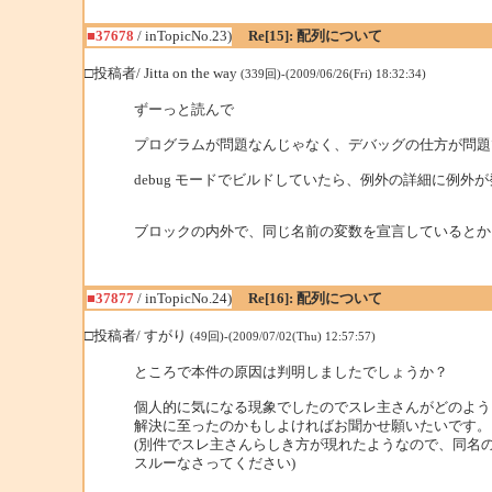
■37678
/ inTopicNo.23)
Re[15]: 配列について
□投稿者/ Jitta on the way
(339回)-(2009/06/26(Fri) 18:32:34)
ずーっと読んで
プログラムが問題なんじゃなく、デバッグの仕方が問題
debug モードでビルドしていたら、例外の詳細に例
ブロックの内外で、同じ名前の変数を宣言しているとか
■37877
/ inTopicNo.24)
Re[16]: 配列について
□投稿者/ すがり
(49回)-(2009/07/02(Thu) 12:57:57)
ところで本件の原因は判明しましたでしょうか？
個人的に気になる現象でしたのでスレ主さんがどのよう
解決に至ったのかもしよければお聞かせ願いたいです。
(別件でスレ主さんらしき方が現れたようなので、同名
スルーなさってください)