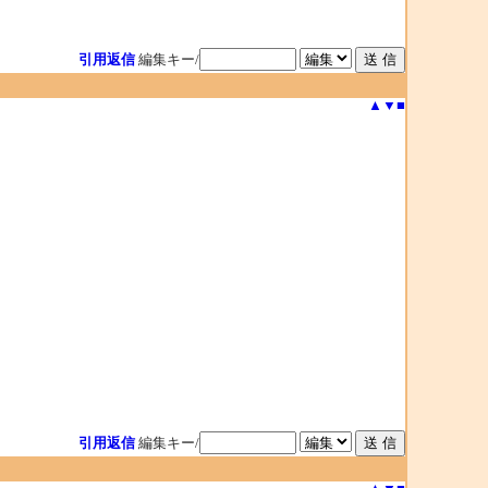
引用返信
編集キー/
▲
▼
■
引用返信
編集キー/