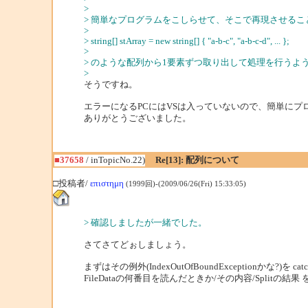
>
> 簡単なプログラムをこしらせて、そこで再現させるこ
>
> string[] stArray = new string[] { "a-b-c", "a-b-c-d", ... };
>
> のような配列から1要素ずつ取り出して処理を行うよ
>
そうですね。
エラーになるPCにはVSは入っていないので、簡単に
ありがとうございました。
■37658
/ inTopicNo.22)
Re[13]: 配列について
□投稿者/
επιστημη
(1999回)-(2009/06/26(Fri) 15:33:05)
> 確認しましたが一緒でした。
さてさてどぉしましょう。
まずはその例外(IndexOutOfBoundExceptionかな?)を cat
FileDataの何番目を読んだときか/その内容/Splitの結