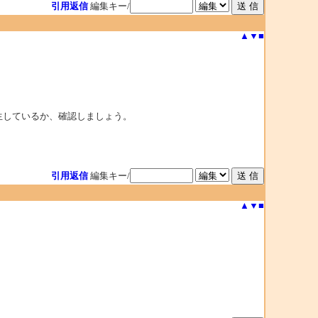
引用返信
編集キー/
▲
▼
■
生しているか、確認しましょう。
引用返信
編集キー/
▲
▼
■