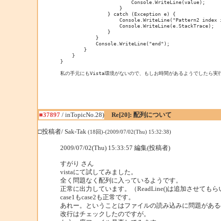
                        Console.WriteLine(value);

                    }

                } catch (Exception e) {

                    Console.WriteLine("Pattern2 index i
                    Console.WriteLine(e.StackTrace);

                }

            }

            Console.WriteLine("end");

        }

    }

}

私の手元にもVista環境がないので、もしお時間があるようでしたら実
■37897
/ inTopicNo.28)
Re[20]: 配列について
□投稿者/ Sak-Tak
(18回)-(2009/07/02(Thu) 15:32:38)
2009/07/02(Thu) 15:33:57 編集(投稿者)
すがり さん
vistaにて試してみました。
全く問題なく配列に入っているようです。
正常に出力しています。（ReadLine()は追加させても
case1もcase2も正常です。
あれー。ということはファイルの読み込みに問題がある
改行はチェックしたのですが。