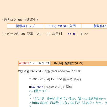
(過去ログ 65 を表示中)
掲示板トップ
C# と VB.NET 入門
新規作成
[トピック内 30 記事 (21 - 30 表示)]
<<
0
|
1
>>
■37657
/ inTopicNo.21)
Re[14]: 配列について
□投稿者/ Sak-Tak
(12回)-(2009/06/26(Fri) 15:32:39)
2009/06/26(Fri) 15:33:51 編集(投稿者)
■
No37656
(みきぬ さん) に返信
> // [壁]*'-') ｼﾞｰ
>
> 「どこで」例外が起きているか、我々には結局わかっ
> String.Split() では発生しないはずだ（よ
>