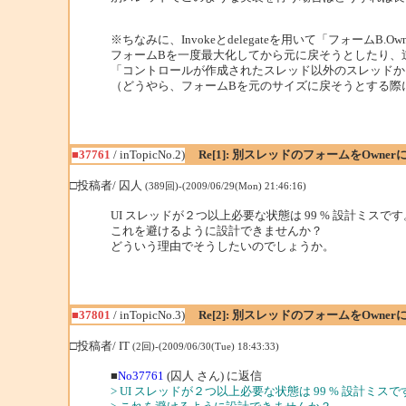
※ちなみに、Invokeとdelegateを用いて「フォー
フォームBを一度最大化してから元に戻そうとしたり、
「コントロールが作成されたスレッド以外のスレッドから
（どうやら、フォームBを元のサイズに戻そうとする際に
■37761
/ inTopicNo.2)
Re[1]: 別スレッドのフォームをOwne
□投稿者/ 囚人
(389回)-(2009/06/29(Mon) 21:46:16)
UI スレッドが２つ以上必要な状態は 99 % 設計ミスです
これを避けるように設計できませんか？
どういう理由でそうしたいのでしょうか。
■37801
/ inTopicNo.3)
Re[2]: 別スレッドのフォームをOwne
□投稿者/ IT
(2回)-(2009/06/30(Tue) 18:43:33)
■
No37761
(囚人 さん) に返信
> UI スレッドが２つ以上必要な状態は 99 % 設計ミスで