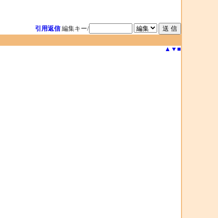
引用返信
編集キー/
▲
▼
■