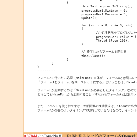
		{

			this.Text = proc.ToString();	// フォームのタイトルにプロセス番号を表示

			progressBar1.Minimum = 0;

			progressBar1.Maximum = 9;

			Update();

			for (int i = 0; i <= 9; i++)

			{

				// 処理状況をプログレスバーで表示

				progressBar1.Value = i;

				Thread.Sleep(200);

			}

			// 終了したらフォームを閉じる

			this.Close();

		}

	}

}

----------

フォームAで行いたい処理（MainFunc）自体が、フォームAとは別スレッ
「フォームAとフォームBを同一スレッドにする」ということは、MainF
フォームBが起動するのは「MainFuncが必要としたタイミング」なので、
どうしてもMainFuncから起動すること（すなわちフォームAとは別スレ
また、イベントを使う件ですが、外部関数の進捗状況は、stdoutに出力
フォームBが都合のよいタイミングで取得しているだけなので、イベン
■37844
/ inTopicNo.8)
Re[6]: 別スレッドのフォームをOwne