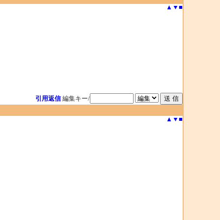
▲
▼
■
引用返信
編集キー/
▲
▼
■