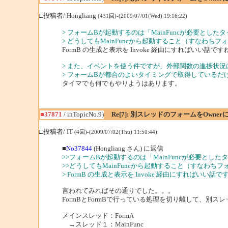
□投稿者/ Hongliang
(431回)-(2009/07/01(Wed) 19:16:22)
> フォームBが起動するのは「MainFuncが必要とし
> どうしてもMainFuncから起動すること（すなわ
FormB の生成と表示を Invoke 経由にすればいい話です
> また、イベントを使う件ですが、外部関数の進捗状況は
> フォームBが都合のよいタイミングで取得している
タイマでも何でもやりようはあります。
■37871
/ inTopicNo.9)
Re[7]: 別スレッドのフォームをOwne
□投稿者/ IT
(4回)-(2009/07/02(Thu) 11:50:44)
■
No37844
(Hongliang さん) に返信
>>フォームBが起動するのは「MainFuncが必要とし
>>どうしてもMainFuncから起動すること（すなわ
> FormB の生成と表示を Invoke 経由にすればいい話で
言われてみればその通りでした。。。
FormBとFormBで行っている処理を切り離して、別ス
メインスレッド：FormA
→スレッド１：MainFunc