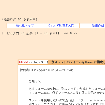
(過去ログ 65 を表示中)
掲示板トップ
C# と VB.NET 入門
新規作成
[トピック内 10 記事 (1 - 10 表示)] <<
0
>>
■37758
/ inTopicNo.1)
別スレッドのフォームをOwnerに指定
□投稿者/ IT
(1回)-(2009/06/29(Mon) 21:07:44)
分類:[C#]
あるフォームAの上に、別スレッドで作成したフォーム
（フォームBは、必ずフォームAよりも前に表示させた
スレッドを使用しないのであれば、「フォームB.Owner
別スレッドでこのような実装を行う場合はどうすれば良