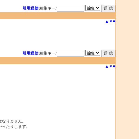
引用返信
編集キー/
▲
▼
■
引用返信
編集キー/
▲
▼
■
はなりません。
かったりします。