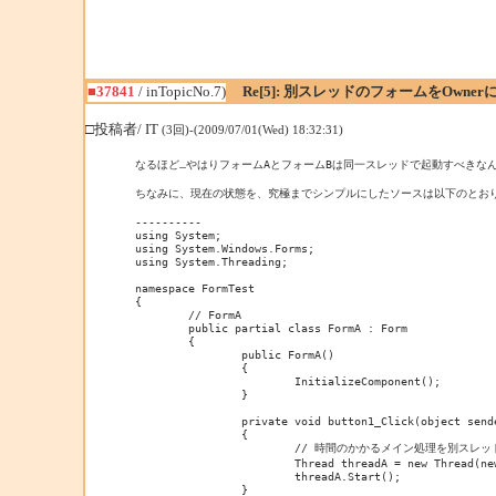
■37841
/ inTopicNo.7)
Re[5]: 別スレッドのフォームをOwne
□投稿者/ IT
(3回)-(2009/07/01(Wed) 18:32:31)
なるほど…やはりフォームAとフォームBは同一スレッドで起動すべきなん
ちなみに、現在の状態を、究極までシンプルにしたソースは以下のとおり
----------

using System;

using System.Windows.Forms;

using System.Threading;

namespace FormTest

{

	// FormA

	public partial class FormA : Form

	{

		public FormA()

		{

			InitializeComponent();

		}

		private void button1_Click(object sender, EventArgs e)

		{

			// 時間のかかるメイン処理を別スレッドで起動

			Thread threadA = new Thread(new ThreadStart(MainFunc));

			threadA.Start();

		}
