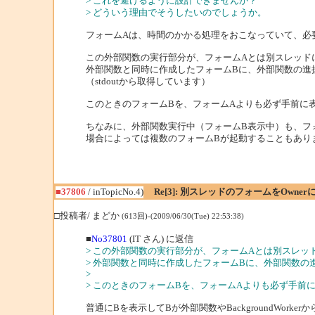
> これを避けるように設計できませんか？
> どういう理由でそうしたいのでしょうか。
フォームAは、時間のかかる処理をおこなっていて、必
この外部関数の実行部分が、フォームAとは別スレッド
外部関数と同時に作成したフォームBに、外部関数の進
（stdoutから取得しています）
このときのフォームBを、フォームAよりも必ず手前に
ちなみに、外部関数実行中（フォームB表示中）も、フ
場合によっては複数のフォームBが起動することもあり
■37806
/ inTopicNo.4)
Re[3]: 別スレッドのフォームをOwne
□投稿者/ まどか
(613回)-(2009/06/30(Tue) 22:53:38)
■
No37801
(IT さん) に返信
> この外部関数の実行部分が、フォームAとは別スレッ
> 外部関数と同時に作成したフォームBに、外部関数
>
> このときのフォームBを、フォームAよりも必ず手前
普通にBを表示してBが外部関数やBackgroundWork