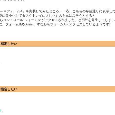
ムB.Owner = フォームA」を実装してみたところ、一応、こちらの希望通りに表示
逆に最小化してタスクトレイに入れたものを元に戻そうとすると、
コントロール 'フォームA' がアクセスされました」と例外を発生してしま
、フォームBのOwner、すなわちフォームAへアクセスしているようです）
rに指定したい
。
rに指定したい
す。