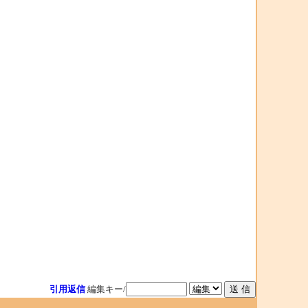
引用返信
編集キー/