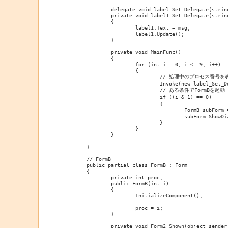
		delegate void label_Set_Delegate(string msg);

		private void label1_Set_Delegate(string msg)

		{

			label1.Text = msg;

			label1.Update();

		}

		private void MainFunc()

		{

			for (int i = 0; i <= 9; i++)

			{

				// 処理中のプロセス番号を表示

				Invoke(new label_Set_Delegate(label1_Set_Delegate), new object[] { i.ToString() });

				// ある条件でFormBを起動

				if ((i & 1) == 0)	// 仮に偶数のとき

				{

					FormB subForm = new FormB(i);

					subForm.ShowDialog();

				}

			}

		}

	}

	// FormB

	public partial class FormB : Form

	{

		private int proc;

		public FormB(int i)

		{

			InitializeComponent();

			proc = i;

		}

		private void Form2_Shown(object sender, EventArgs e)
