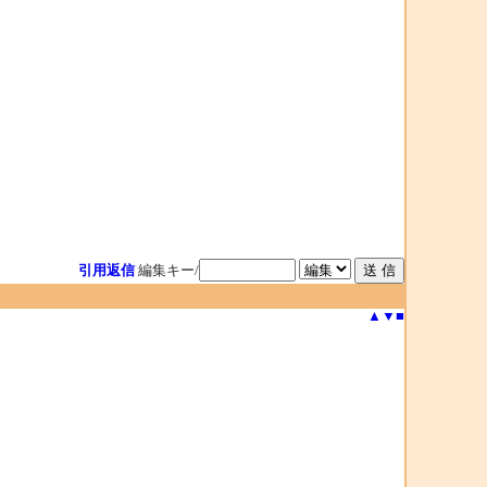
引用返信
編集キー/
▲
▼
■