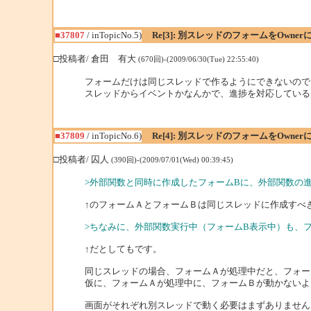
■37807
/ inTopicNo.5)
Re[3]: 別スレッドのフォームをOwne
□投稿者/ 倉田 有大
(670回)-(2009/06/30(Tue) 22:55:40)
フォームだけは同じスレッドで作るようにできないので
スレッドからイベントかなんかで、進捗を対応しているフ
■37809
/ inTopicNo.6)
Re[4]: 別スレッドのフォームをOwne
□投稿者/ 囚人
(390回)-(2009/07/01(Wed) 00:39:45)
>外部関数と同時に作成したフォームBに、外部関数の
↑のフォームＡとフォームＢは同じスレッドに作成すべ
>ちなみに、外部関数実行中（フォームB表示中）も、
↑だとしてもです。
同じスレッドの場合、フォームＡが処理中だと、フォー
仮に、フォームＡが処理中に、フォームＢが動かないよ
画面がそれぞれ別スレッドで動く必要はまずありません