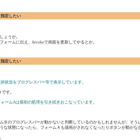
rに指定したい
しょうか。
ォームに伝え、Invokeで画面を更新してやるとか。
rに指定したい
進捗状況をプログレスバー等で表示しています。
きです。
フォームAは最初の処理を引き続きおこなっています。
ムＢのプログレスバーが動かないと判断しているのかもしれませんが、そう
うな状態になったら、フォームＡも描画がされなくなったりボタンが動かな
。