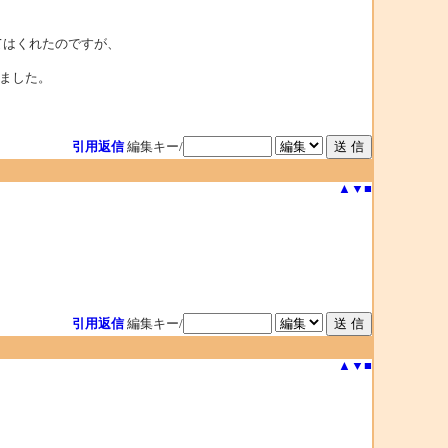
してはくれたのですが、
いました。
引用返信
編集キー/
▲
▼
■
引用返信
編集キー/
▲
▼
■