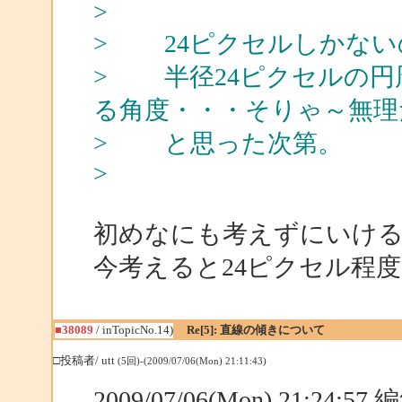
>
> 24ピクセルしかない
> 半径24ピクセルの円
る角度・・・そりゃ～無理
> と思った次第。
>
初めなにも考えずにいけ
今考えると24ピクセル程
■38089
/ inTopicNo.14)
Re[5]: 直線の傾きについて
□投稿者/ utt
(5回)-(2009/07/06(Mon) 21:11:43)
2009/07/06(Mon) 21:24:5