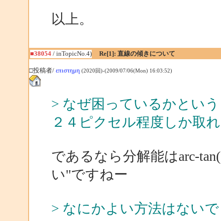
以上。
■38054
/ inTopicNo.4)
Re[1]: 直線の傾きについて
□投稿者/
επιστημη
(2020回)-(2009/07/06(Mon) 16:03:52)
> なぜ困っているかとい
２４ピクセル程度しか取
であるなら分解能はarc-tan(
い"ですねー
> なにかよい方法はない