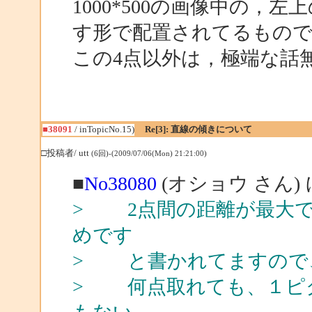
1000*500の画像中の，左
す形で配置されてるもの
この4点以外は，極端な話
■38091
/ inTopicNo.15)
Re[3]: 直線の傾きについて
□投稿者/ utt
(6回)-(2009/07/06(Mon) 21:21:00)
■
No38080
(オショウ さん)
> 2点間の距離が最大
めです
> と書かれてますので
> 何点取れても、１ピ