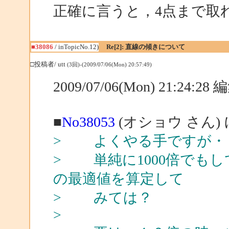
正確に言うと，4点まで取
■38086
/ inTopicNo.12)
Re[2]: 直線の傾きについて
□投稿者/ utt
(3回)-(2009/07/06(Mon) 20:57:49)
2009/07/06(Mon) 21:24:2
■
No38053
(オショウ さん)
> よくやる手ですが・
> 単純に1000倍でも
の最適値を算定して
> みては？
>