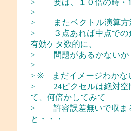
> 要は、１０倍の時・10
>
> またベクトル演算方
> ３点あれば中点での
有効ケタ数的に、
> 問題があるかないか
>
> ※ まだイメージわか
> 24ピクセルは絶対空
て、何倍かしてみて
> 許容誤差無いで収ま
と・・・