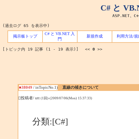
C# と V
ASP.NET、C
(過去ログ 65 を表示中)
C# と VB.NET 入
掲示板トップ
新規作成
利用方法/規
門
[トピック内 19 記事 (1 - 19 表示)] <<
0
>>
■38049
/ inTopicNo.1)
直線の傾きについて
□投稿者/ utt
(1回)-(2009/07/06(Mon) 15:37:33)
分類:[C#]