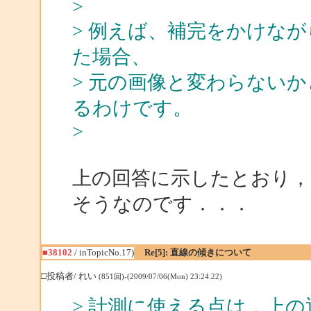
>
> 例えば、補完をかけな
た場合、
> 元の画像と変わらない
るわけです。
>
上の回答に示したとおり，
そうなのです．．．
■38102
/ inTopicNo.17)
Re[5]: 直線の傾きについて
□投稿者/ れい
(851回)-(2009/07/06(Mon) 23:24:22)
> 計測に使える点は，上の