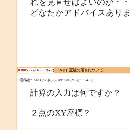
れを見直せばよいのか・・
どなたかアドバイスあり
■38051
/ inTopicNo.2)
Re[1]: 直線の傾きについて
□投稿者/ .SHO
(925回)-(2009/07/06(Mon) 15:54:32)
計算の入力は何ですか？
２点のXY座標？