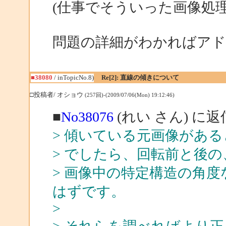
(仕事でそういった画像処
問題の詳細がわかればア
■38080
/ inTopicNo.8)
Re[2]: 直線の傾きについて
□投稿者/ オショウ
(257回)-(2009/07/06(Mon) 19:12:46)
■
No38076
(れい さん) に返
> 傾いている元画像があ
> でしたら、回転前と後
> 画像中の特定構造の角
はずです。
>