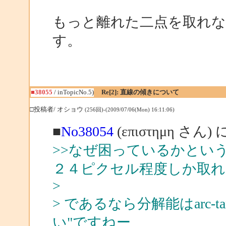
もっと離れた二点を取れ
す。
■38055
/ inTopicNo.5)
Re[2]: 直線の傾きについて
□投稿者/ オショウ
(256回)-(2009/07/06(Mon) 16:11:06)
■
No38054
(επιστημη さん)
>>なぜ困っているかとい
２４ピクセル程度しか取
>
> であるなら分解能はarc-tan
い"ですねー