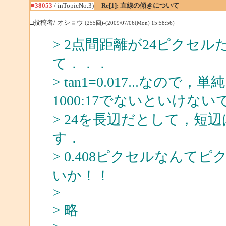
■38053
/ inTopicNo.3)
Re[1]: 直線の傾きについて
□投稿者/ オショウ
(255回)-(2009/07/06(Mon) 15:58:56)
> 2点間距離が24ピクセ
て．．．
> tan1=0.017...な
1000:17でないといけな
> 24を長辺だとして，短辺は(1
す．
> 0.408ピクセルなん
いか！！
>
> 略