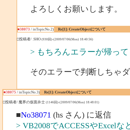
よろしくお願いします。
■38073
/ inTopicNo.2)
Re[1]: CreateObjectについて
□投稿者/ .SHO
(930回)-(2009/07/06(Mon) 18:40:56)
> もちろんエラーが帰っ
そのエラーで判断しちゃ
■38075
/ inTopicNo.3)
Re[1]: CreateObjectについて
□投稿者/ 魔界の仮面弁士
(1146回)-(2009/07/06(Mon) 18:48:01)
■
No38071
(hs さん) に返信
> VB2008でACCESSやExce