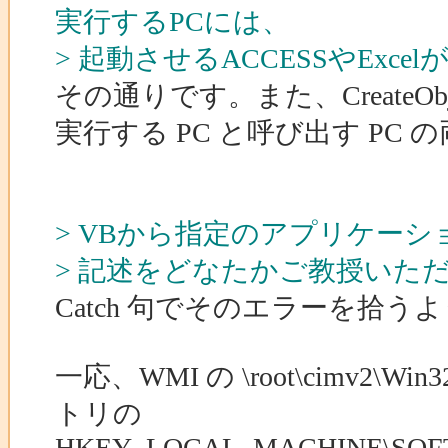
実行するPCには、
> 起動させるACCESSやEx
その通りです。また、CreateO
実行する PC と呼び出す P
> VBから指定のアプリケー
> 記述をどなたかご教授いた
Catch 句でそのエラーを拾
一応、WMI の \root\cimv2
トリの
HKEY_LOCAL_MACHINE\SOFTWARE