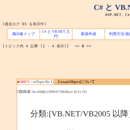
C# と V
ASP.NET、C
(過去ログ 65 を表示中)
C# と VB.NET 入
掲示板トップ
新規作成
利用方法/規
門
[トピック内 4 記事 (1 - 4 表示)] <<
0
>>
■38071
/ inTopicNo.1)
CreateObjectについて
□投稿者/
hs
(84回)-(2009/07/06(Mon) 18:21:18)
分類:[VB.NET/VB2005 以