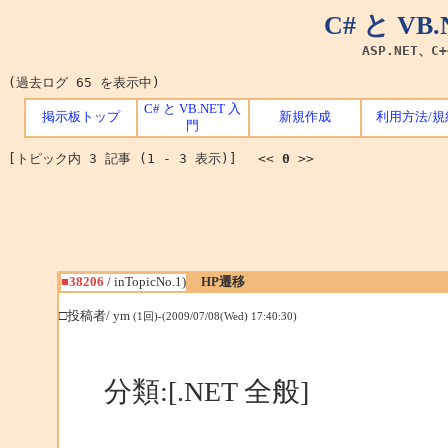
C# と V
ASP.NET、C
(過去ログ 65 を表示中)
C# と VB.NET 入
掲示板トップ
新規作成
利用方法/規
門
[トピック内 3 記事 (1 - 3 表示)] <<
0
>>
■38206
/ inTopicNo.1)
HP遷移
□投稿者/ ym
(1回)-(2009/07/08(Wed) 17:40:30)
分類:[.NET 全般]