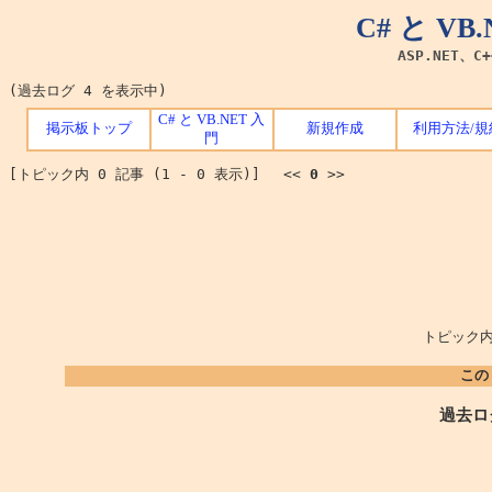
C# と V
ASP.NET、C
(過去ログ 4 を表示中)
C# と VB.NET 入
掲示板トップ
新規作成
利用方法/規
門
[トピック内 0 記事 (1 - 0 表示)] <<
0
>>
トピック内
この
過去ロ