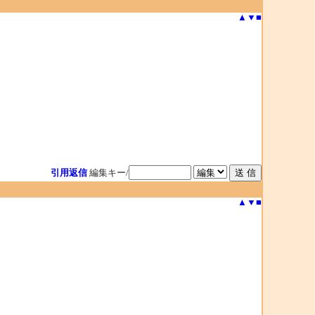
▲
▼
■
引用返信
編集キー/
▲
▼
■