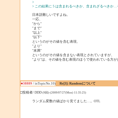
>
> この結果に 5 は含まれるべきか、含まれざるべきか
日本語難しいですよね。
一応、
"から"
"まで"
"以上"
"以下"
というのがその値を含む表現、
"より"
"未満"
というのがその値を含まない表現とされていますが、
"より"は、その値を含む表現のほうで使われている方が
■38889
/ inTopicNo.10)
Re[3]: Randomについて
□投稿者/ DDD
(9回)-(2009/07/27(Mon) 11:35:25)
ランダム変数の値ばかり見てました…。OTL