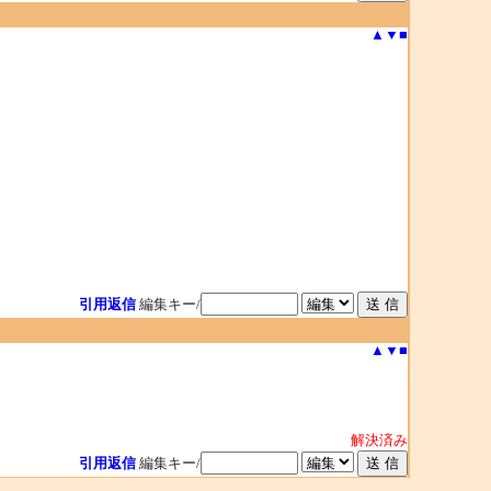
▲
▼
■
引用返信
編集キー/
▲
▼
■
解決済み
引用返信
編集キー/