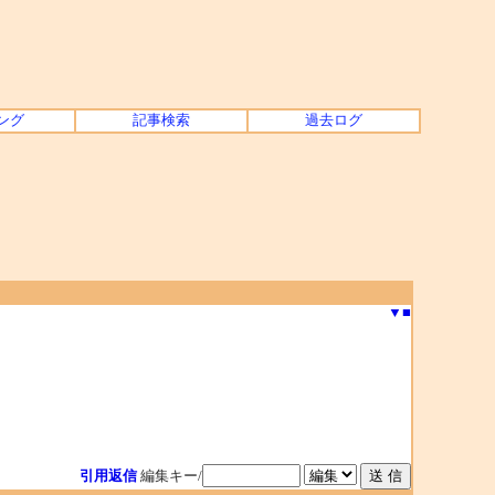
ング
記事検索
過去ログ
▼
■
引用返信
編集キー/