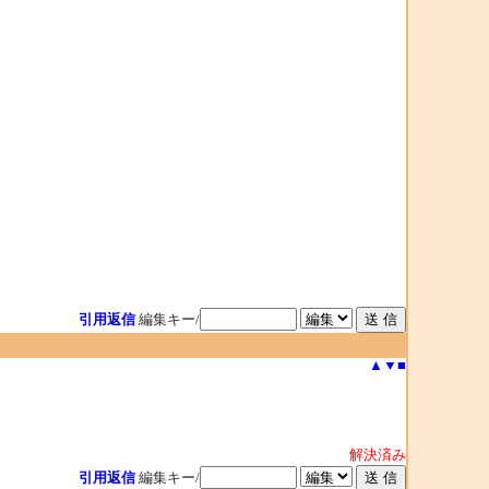
引用返信
編集キー/
▲
▼
■
解決済み
引用返信
編集キー/