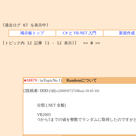
(過去ログ 67 を表示中)
掲示板トップ
C# と VB.NET 入門
新規作成
[トピック内 12 記事 (1 - 12 表示)] <<
0
>>
■38879
/ inTopicNo.1)
Randomについて
□投稿者/ DDD
(5回)-(2009/07/27(Mon) 10:45:10)
分類:[.NET 全般]
VB2005
-5から5までの値を整数でランダムに取得したのですが