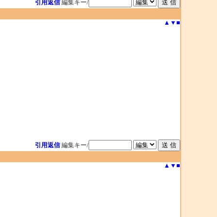
引用返信
編集キー/
▲
▼
■
引用返信
編集キー/
▲
▼
■