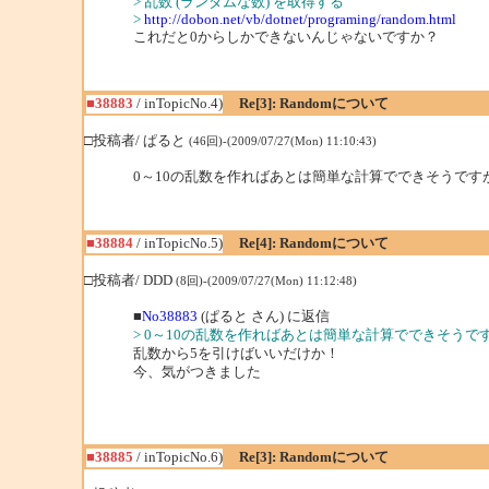
> 乱数 (ランダムな数) を取得する
>
http://dobon.net/vb/dotnet/programing/random.html
これだと0からしかできないんじゃないですか？
■38883
/ inTopicNo.4)
Re[3]: Randomについて
□投稿者/ ぱると
(46回)-(2009/07/27(Mon) 11:10:43)
0～10の乱数を作ればあとは簡単な計算でできそうです
■38884
/ inTopicNo.5)
Re[4]: Randomについて
□投稿者/ DDD
(8回)-(2009/07/27(Mon) 11:12:48)
■
No38883
(ぱると さん) に返信
> 0～10の乱数を作ればあとは簡単な計算でできそうで
乱数から5を引けばいいだけか！
今、気がつきました
■38885
/ inTopicNo.6)
Re[3]: Randomについて