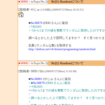
■38881
/ inTopicNo.2)
Re[1]: Randomについて
□投稿者/ やじゅ
(1136回)-(2009/07/27(Mon) 10:52:51)
■
No38879
(DDD さん) に返信
> VB2005
> -5から5までの値を整数でランダムに取得したのです
調べるとかした上で質問してますか？ すぐ見つかりま
乱数 (ランダムな数) を取得する
http://dobon.net/vb/dotnet/programing/random.html
■38882
/ inTopicNo.3)
Re[2]: Randomについて
□投稿者/ DDD
(7回)-(2009/07/27(Mon) 11:01:08)
■
No38881
(やじゅ さん) に返信
> ■
No38879
(DDD さん) に返信
>>VB2005
>>-5
から5までの値を整数でランダムに取得したのです
>
> 調べるとかした上で質問してますか？ すぐ見つかり
>