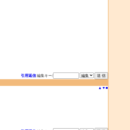
引用返信
編集キー/
▲
▼
■