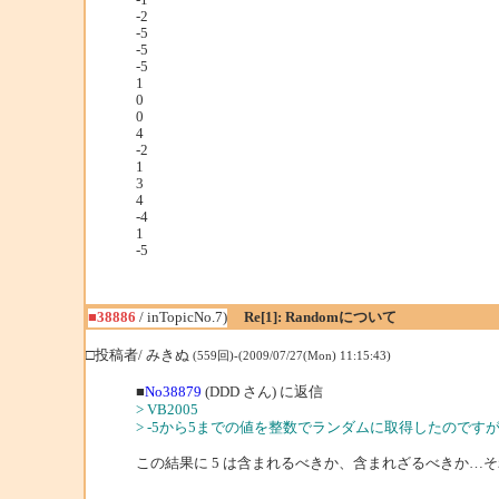
-2
-5
-5
-5
1
0
0
4
-2
1
3
4
-4
1
-5
■38886
/ inTopicNo.7)
Re[1]: Randomについて
□投稿者/ みきぬ
(559回)-(2009/07/27(Mon) 11:15:43)
■
No38879
(DDD さん) に返信
> VB2005
> -5から5までの値を整数でランダムに取得したのです
この結果に 5 は含まれるべきか、含まれざるべきか…