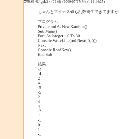
□投稿者/ gtk2k
(22回)-(2009/07/27(Mon) 11:14:25)
ちゃんとマイナス値も乱数発生できてますが
プログラム
Private rnd As New Random()
Sub Main()
For i As Integer = 0 To 30
Console.WriteLine(rnd.Next(-5, 5))
Next
Console.ReadKey()
End Sub
結果
-2
-4
2
4
-5
-5
2
4
4
-2
-1
-1
0
1
-1
-1