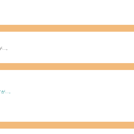
が…。
すが…。