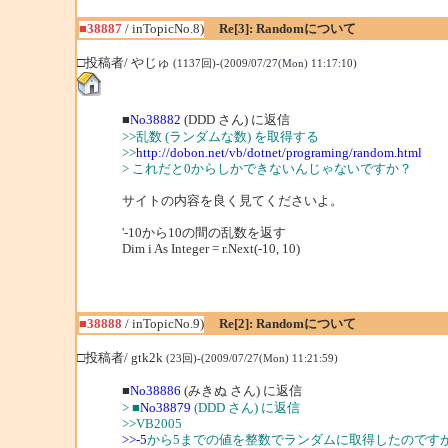
■38887
/ inTopicNo.8)
Re[3]: Randomについて
□投稿者/ やじゅ
(1137回)-(2009/07/27(Mon) 11:17:10)
■
No38882
(DDD さん) に返信
>>乱数 (ランダムな数) を取得する
>>
http://dobon.net/vb/dotnet/programing/random.html
> これだと0からしかできないんじゃないですか？
サイトの内容を良く見てくださいよ。
'-10から10の間の乱数を返す
Dim i As Integer = r.Next(-10, 10)
■38888
/ inTopicNo.9)
Re[2]: Randomについて
□投稿者/ gtk2k
(23回)-(2009/07/27(Mon) 11:21:59)
■
No38886
(みきぬ さん) に返信
> ■
No38879
(DDD さん) に返信
>>VB2005
>>-5
から5までの値を整数でランダムに取得したのです