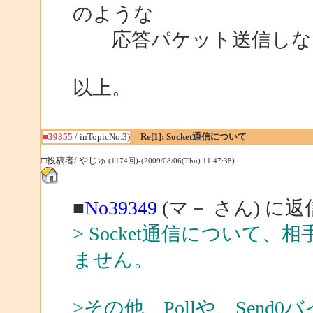
のような
応答パケット送信しな
以上。
■39355
/ inTopicNo.3)
Re[1]: Socket通信について
□投稿者/ やじゅ
(1174回)-(2009/08/06(Thu) 11:47:38)
■
No39349
(マ－ さん) に返
> Socket通信について
ません。
>その他、Pollや、Sen