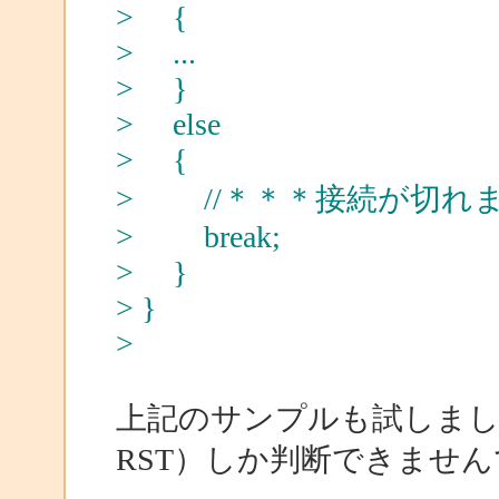
> {
> ...
> }
> else
> {
> //＊＊＊接続が切れ
> break;
> }
> }
>
上記のサンプルも試しまし
RST）しか判断できませ