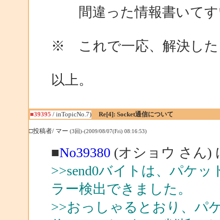
間違った情報書いてす
※ これで一応、解決した
以上。
■39395
/ inTopicNo.7)
Re[4]: Socket通信について
□投稿者/ マー
(3回)-(2009/08/07(Fri) 08:16:53)
■
No39380
(オショウ さん)
>>send0バイトは、パ
ラー検出できました。
>>おっしゃるとおり、パ