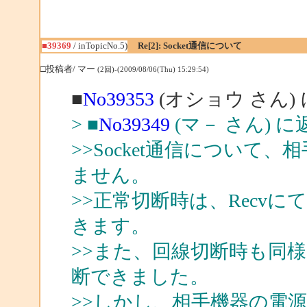
■39369
/ inTopicNo.5)
Re[2]: Socket通信について
□投稿者/ マー
(2回)-(2009/08/06(Thu) 15:29:54)
■
No39353
(オショウ さん)
> ■
No39349
(マ－ さん) に
>>Socket通信につい
ません。
>>正常切断時は、Recv
きます。
>>また、回線切断時も同様にR
断できました。
>>しかし、相手機器の電源