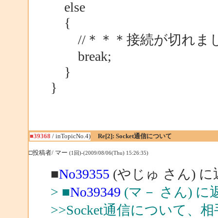
else
{
//＊＊＊接続が切れま
break;
}
}
■39368
/ inTopicNo.4)
Re[2]: Socket通信について
□投稿者/ マー
(1回)-(2009/08/06(Thu) 15:26:35)
■
No39355
(やじゅ さん) 
> ■
No39349
(マ－ さん) に
>>Socket通信につい