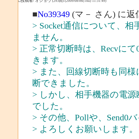
□投稿者/ オショウ
(293回)-(2009/08/06(Thu) 11:31:49)
■
No39349
(マ－ さん) に返
> Socket通信について
ません。
> 正常切断時は、Recv
きます。
> また、回線切断時も同様にR
断できました。
> しかし、相手機器の電源
でした。
> その他、Pollや、Se
> よろしくお願いします。