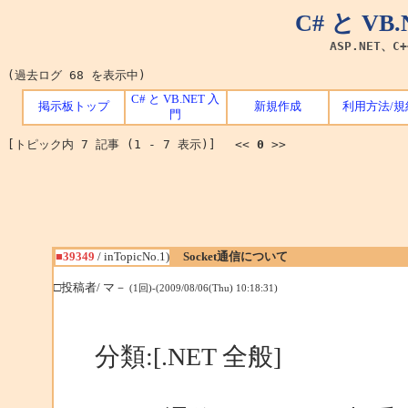
C# と V
ASP.NET、C
(過去ログ 68 を表示中)
C# と VB.NET 入
掲示板トップ
新規作成
利用方法/規
門
[トピック内 7 記事 (1 - 7 表示)] <<
0
>>
■39349
/ inTopicNo.1)
Socket通信について
□投稿者/ マ－
(1回)-(2009/08/06(Thu) 10:18:31)
分類:[.NET 全般]