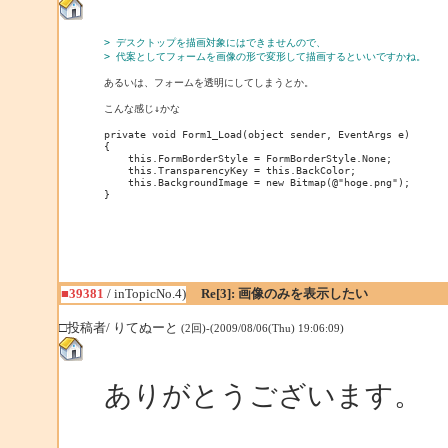
> デスクトップを描画対象にはできませんので、
> 代案としてフォームを画像の形で変形して描画するといいですかね。
あるいは、フォームを透明にしてしまうとか。

こんな感じ↓かな

private void Form1_Load(object sender, EventArgs e)

{

    this.FormBorderStyle = FormBorderStyle.None;

    this.TransparencyKey = this.BackColor;

    this.BackgroundImage = new Bitmap(@"hoge.png");

■39381
/ inTopicNo.4)
Re[3]: 画像のみを表示したい
□投稿者/ りてぬーと
(2回)-(2009/08/06(Thu) 19:06:09)
ありがとうございます。