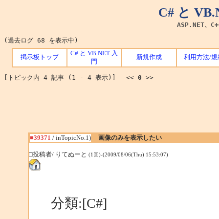
C# と V
ASP.NET、C
(過去ログ 68 を表示中)
C# と VB.NET 入
掲示板トップ
新規作成
利用方法/規
門
[トピック内 4 記事 (1 - 4 表示)] <<
0
>>
■39371
/ inTopicNo.1)
画像のみを表示したい
□投稿者/ りてぬーと
(1回)-(2009/08/06(Thu) 15:53:07)
分類:[C#]