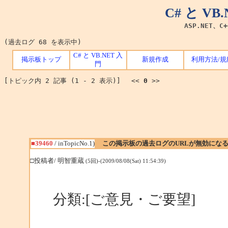
C# と V
ASP.NET、C
(過去ログ 68 を表示中)
C# と VB.NET 入
掲示板トップ
新規作成
利用方法/規
門
[トピック内 2 記事 (1 - 2 表示)] <<
0
>>
■39460
/ inTopicNo.1)
この掲示板の過去ログのURLが無効にな
□投稿者/ 明智重蔵
(5回)-(2009/08/08(Sat) 11:54:39)
分類:[ご意見・ご要望]